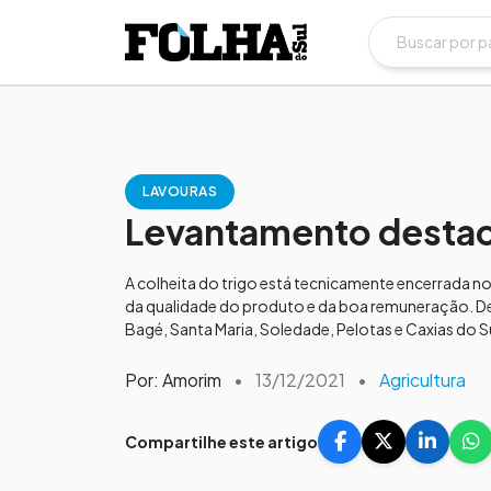
LAVOURAS
Levantamento destaca
A colheita do trigo está tecnicamente encerrada no
da qualidade do produto e da boa remuneração. De
Bagé, Santa Maria, Soledade, Pelotas e Caxias do Sul
Por: Amorim
•
13/12/2021
•
Agricultura
Compartilhe este artigo