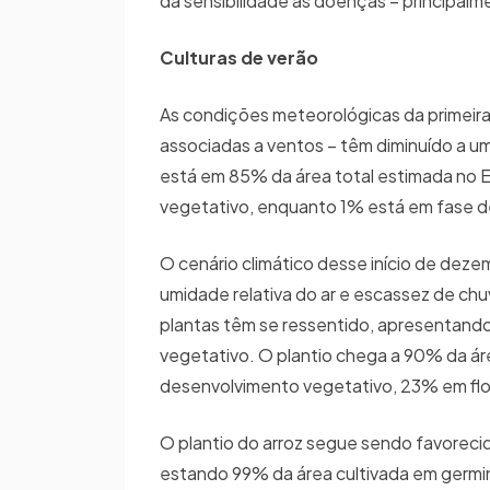
da sensibilidade às doenças – principalme
Culturas de verão
As condições meteorológicas da primei
associadas a ventos – têm diminuído a um
está em 85% da área total estimada no 
vegetativo, enquanto 1% está em fase d
O cenário climático desse início de deze
umidade relativa do ar e escassez de chuv
plantas têm se ressentido, apresentand
vegetativo. O plantio chega a 90% da á
desenvolvimento vegetativo, 23% em fl
O plantio do arroz segue sendo favorec
estando 99% da área cultivada em germi