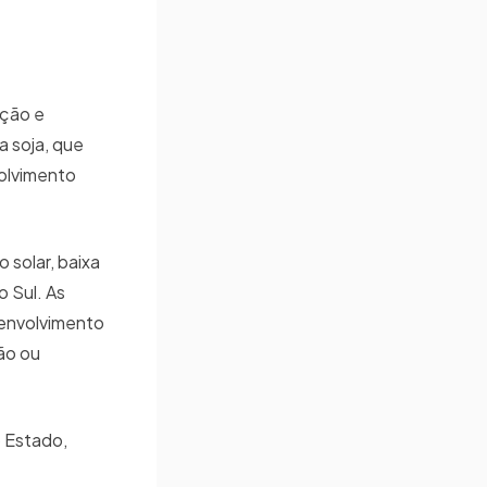
ação e
a soja, que
olvimento
 solar, baixa
o Sul. As
senvolvimento
ão ou
 Estado,