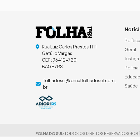
Notíc
Polític
Rua Luiz Carlos Prestes 1111
Geral
Getúlio Vargas
Justiça
CEP: 96412-720
BAGÉ / RS
Polícia
Educa
folhadosul@jornalfolhadosul.com.
Saúde
br
FOLHA DO SUL
TODOS OS DIREITOS RESERVADOS
POLÍ
●
●