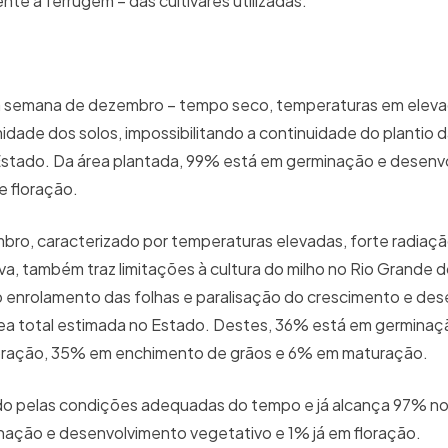
nte a ferrugem – das cultivares utilizadas.
ra semana de dezembro – tempo seco, temperaturas em elev
idade dos solos, impossibilitando a continuidade do plantio d
Estado. Da área plantada, 99% está em germinação e desenv
e floração.
mbro, caracterizado por temperaturas elevadas, forte radiação
a, também traz limitações à cultura do milho no Rio Grande d
o enrolamento das folhas e paralisação do crescimento e de
rea total estimada no Estado. Destes, 36% está em germinaç
oração, 35% em enchimento de grãos e 6% em maturação.
ido pelas condições adequadas do tempo e já alcança 97% no
nação e desenvolvimento vegetativo e 1% já em floração.