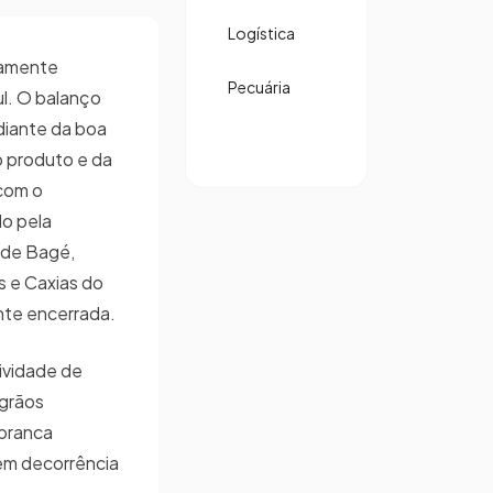
Logística
icamente
Pecuária
l. O balanço
 diante da boa
o produto e da
com o
do pela
 de Bagé,
s e Caxias do
nte encerrada.
ividade de
 grãos
 branca
 em decorrência