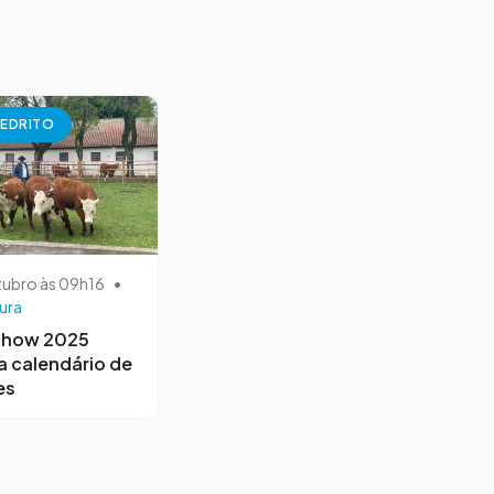
EDRITO
tubro às 09h16
•
ura
Show 2025
a calendário de
es