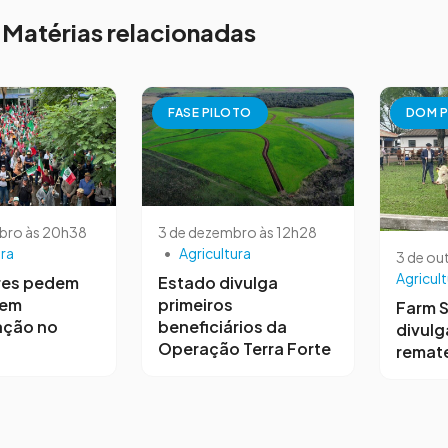
Matérias relacionadas
FASE PILOTO
DOM P
bro às 20h38
3 de dezembro às 12h28
ura
•
Agricultura
3 de ou
Agricult
res pedem
Estado divulga
 em
primeiros
Farm 
ação no
beneficiários da
divulg
Operação Terra Forte
remat