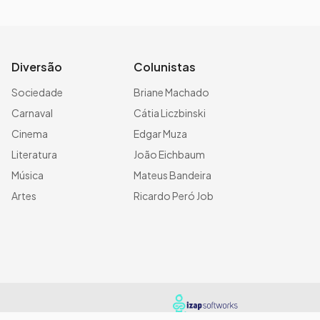
Diversão
Colunistas
Sociedade
Briane Machado
Carnaval
Cátia Liczbinski
Cinema
Edgar Muza
Literatura
João Eichbaum
Música
Mateus Bandeira
Artes
Ricardo Peró Job