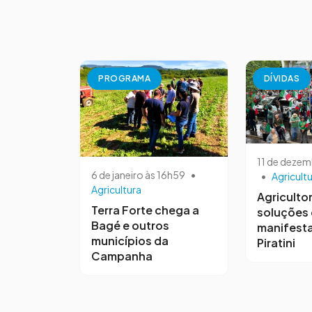
PROGRAMA
DÍVIDAS
11 de dezem
6 de janeiro às 16h59
•
•
Agricult
Agricultura
Agriculto
Terra Forte chega a
soluções
Bagé e outros
manifest
municípios da
Piratini
Campanha