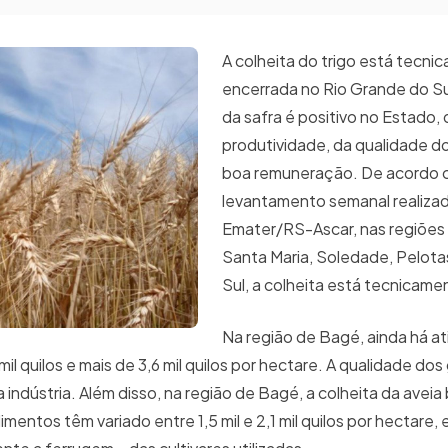
A colheita do trigo está tecn
encerrada no Rio Grande do Su
da safra é positivo no Estado,
produtividade, da qualidade d
boa remuneração. De acordo 
levantamento semanal realiza
Emater/RS-Ascar, nas regiões
Santa Maria, Soledade, Pelota
Sul, a colheita está tecnicame
Na região de Bagé, ainda há at
mil quilos e mais de 3,6 mil quilos por hectare. A qualidade dos
ndústria. Além disso, na região de Bagé, a colheita da aveia
mentos têm variado entre 1,5 mil e 2,1 mil quilos por hectare,