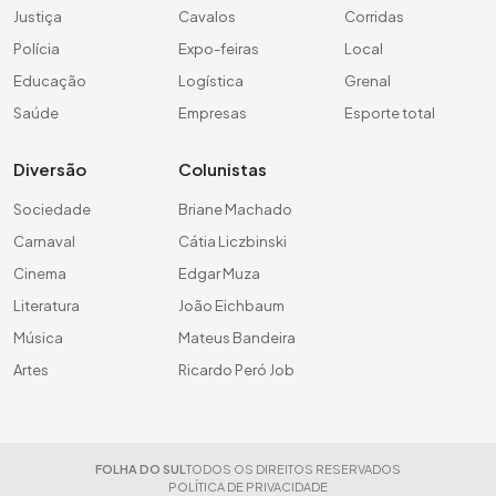
Justiça
Cavalos
Corridas
Polícia
Expo-feiras
Local
Educação
Logística
Grenal
Saúde
Empresas
Esporte total
Diversão
Colunistas
Sociedade
Briane Machado
Carnaval
Cátia Liczbinski
Cinema
Edgar Muza
Literatura
João Eichbaum
Música
Mateus Bandeira
Artes
Ricardo Peró Job
FOLHA DO SUL
TODOS OS DIREITOS RESERVADOS
POLÍTICA DE PRIVACIDADE