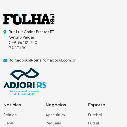
Rua Luiz Carlos Prestes 1111
Getúlio Vargas
CEP: 96412-720
BAGÉ / RS
folhadosul@jornalfolhadosul.com.br
Notícias
Negócios
Esporte
Política
Agricultura
Futebol
Geral
Pecuária
Futsal