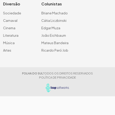
Diversão
Colunistas
Sociedade
Briane Machado
Carnaval
Cátia Liczbinski
Cinema
Edgar Muza
Literatura
João Eichbaum
Música
Mateus Bandeira
Artes
Ricardo Peró Job
FOLHA DO SUL
TODOS OS DIREITOS RESERVADOS
POLÍTICA DE PRIVACIDADE