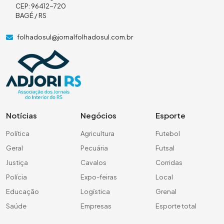
CEP: 96412-720
BAGÉ / RS
folhadosul@jornalfolhadosul.com.br
Notícias
Negócios
Esporte
Política
Agricultura
Futebol
Geral
Pecuária
Futsal
Justiça
Cavalos
Corridas
Polícia
Expo-feiras
Local
Educação
Logística
Grenal
Saúde
Empresas
Esporte total