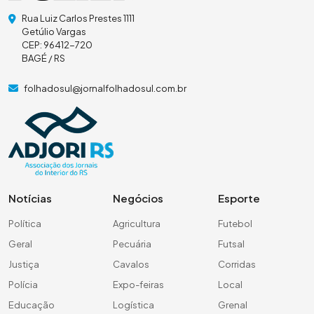
Rua Luiz Carlos Prestes 1111
Getúlio Vargas
CEP: 96412-720
BAGÉ / RS
folhadosul@jornalfolhadosul.com.br
Notícias
Negócios
Esporte
Política
Agricultura
Futebol
Geral
Pecuária
Futsal
Justiça
Cavalos
Corridas
Polícia
Expo-feiras
Local
Educação
Logística
Grenal