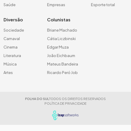
Saúde
Empresas
Esporte total
Diversão
Colunistas
Sociedade
Briane Machado
Carnaval
Cátia Liczbinski
Cinema
Edgar Muza
Literatura
João Eichbaum
Música
Mateus Bandeira
Artes
Ricardo Peró Job
FOLHA DO SUL
TODOS OS DIREITOS RESERVADOS
POLÍTICA DE PRIVACIDADE