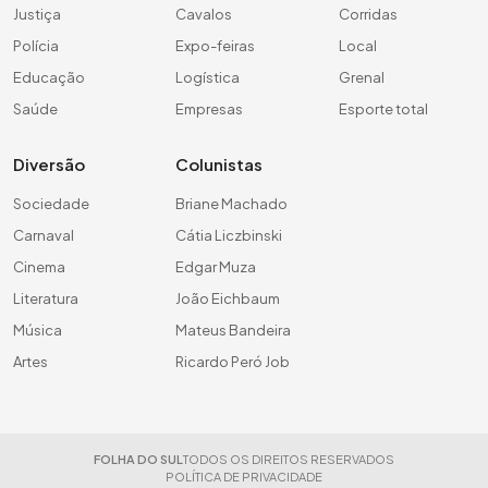
Justiça
Cavalos
Corridas
Polícia
Expo-feiras
Local
Educação
Logística
Grenal
Saúde
Empresas
Esporte total
Diversão
Colunistas
Sociedade
Briane Machado
Carnaval
Cátia Liczbinski
Cinema
Edgar Muza
Literatura
João Eichbaum
Música
Mateus Bandeira
Artes
Ricardo Peró Job
FOLHA DO SUL
TODOS OS DIREITOS RESERVADOS
POLÍTICA DE PRIVACIDADE