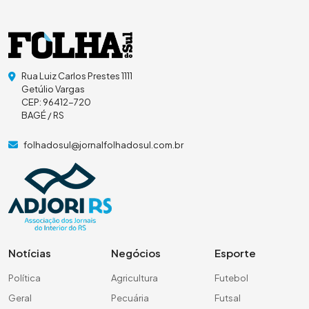
Rua Luiz Carlos Prestes 1111
Getúlio Vargas
CEP: 96412-720
BAGÉ / RS
folhadosul@jornalfolhadosul.com.br
Notícias
Negócios
Esporte
Política
Agricultura
Futebol
Geral
Pecuária
Futsal