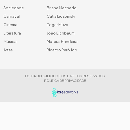
Sociedade
Briane Machado
Carnaval
Cátia Liczbinski
Cinema
Edgar Muza
Literatura
João Eichbaum
Música
Mateus Bandeira
Artes
Ricardo Peró Job
FOLHA DO SUL
TODOS OS DIREITOS RESERVADOS
POLÍTICA DE PRIVACIDADE