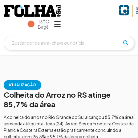
13°C
Bagé
ATUALIZAÇÃO
Colheita do Arroz no RS atinge
85,7% da área
A colheita do arroz no Rio Grande do Sul alcançou 85,7% da área
semeada até quinta-feira (24). As regiões da Fronteira Oeste e da
Planície Costeira Externa estão praticamente concluindo a
colheita, com 95,3% e 95,1% da área já colhida,