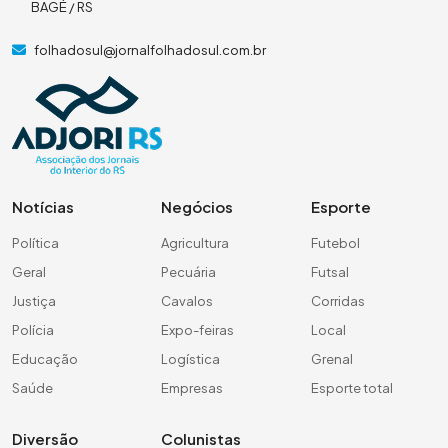
BAGÉ / RS
folhadosul@jornalfolhadosul.com.br
Notícias
Negócios
Esporte
Política
Agricultura
Futebol
Geral
Pecuária
Futsal
Justiça
Cavalos
Corridas
Polícia
Expo-feiras
Local
Educação
Logística
Grenal
Saúde
Empresas
Esporte total
Diversão
Colunistas