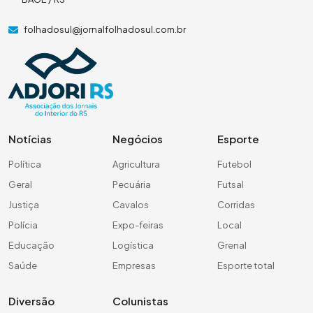
folhadosul@jornalfolhadosul.com.br
Notícias
Negócios
Esporte
Política
Agricultura
Futebol
Geral
Pecuária
Futsal
Justiça
Cavalos
Corridas
Polícia
Expo-feiras
Local
Educação
Logística
Grenal
Saúde
Empresas
Esporte total
Diversão
Colunistas