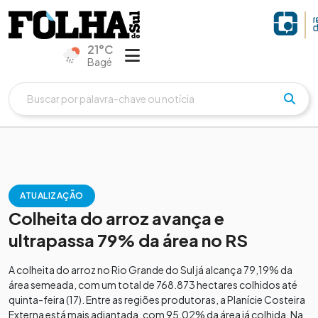
21°C
Bagé
ATUALIZAÇÃO
Colheita do arroz avança e
ultrapassa 79% da área no RS
A colheita do arroz no Rio Grande do Sul já alcança 79,19% da
área semeada, com um total de 768.873 hectares colhidos até
quinta-feira (17). Entre as regiões produtoras, a Planície Costeira
Externa está mais adiantada, com 95,02% da área já colhida. Na