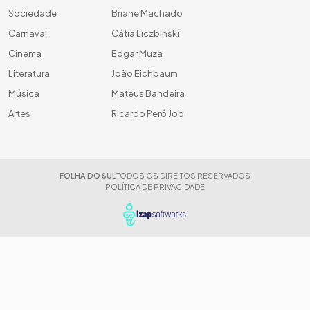
Sociedade
Briane Machado
Carnaval
Cátia Liczbinski
Cinema
Edgar Muza
Literatura
João Eichbaum
Música
Mateus Bandeira
Artes
Ricardo Peró Job
FOLHA DO SUL
TODOS OS DIREITOS RESERVADOS
POLÍTICA DE PRIVACIDADE