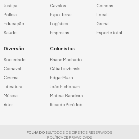
Justiça
Cavalos
Corridas
Polícia
Expo-feiras
Local
Educação
Logística
Grenal
Saúde
Empresas
Esporte total
Diversão
Colunistas
Sociedade
Briane Machado
Carnaval
Cátia Liczbinski
Cinema
Edgar Muza
Literatura
João Eichbaum
Música
Mateus Bandeira
Artes
Ricardo Peró Job
FOLHA DO SUL
TODOS OS DIREITOS RESERVADOS
POLÍTICA DE PRIVACIDADE