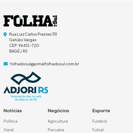
Rua Luiz Carlos Prestes 1111
Getúlio Vargas
CEP: 96412-720
BAGÉ / RS
folhadosul@jornalfolhadosul.com.br
Notícias
Negócios
Esporte
Política
Agricultura
Futebol
Geral
Pecuária
Futsal