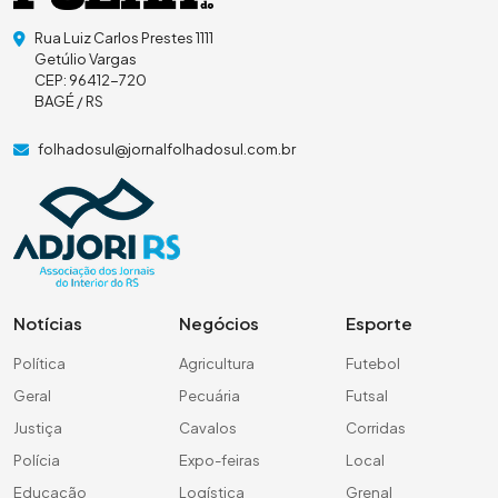
Rua Luiz Carlos Prestes 1111
Getúlio Vargas
CEP: 96412-720
BAGÉ / RS
folhadosul@jornalfolhadosul.com.br
Notícias
Negócios
Esporte
Política
Agricultura
Futebol
Geral
Pecuária
Futsal
Justiça
Cavalos
Corridas
Polícia
Expo-feiras
Local
Educação
Logística
Grenal