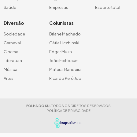
Saúde
Empresas
Esporte total
Diversão
Colunistas
Sociedade
Briane Machado
Carnaval
Cátia Liczbinski
Cinema
Edgar Muza
Literatura
João Eichbaum
Música
Mateus Bandeira
Artes
Ricardo Peró Job
FOLHA DO SUL
TODOS OS DIREITOS RESERVADOS
POLÍTICA DE PRIVACIDADE