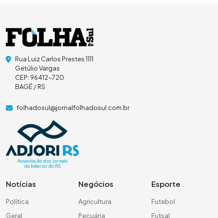
Rua Luiz Carlos Prestes 1111
Getúlio Vargas
CEP: 96412-720
BAGÉ / RS
folhadosul@jornalfolhadosul.com.br
Notícias
Negócios
Esporte
Política
Agricultura
Futebol
Geral
Pecuária
Futsal