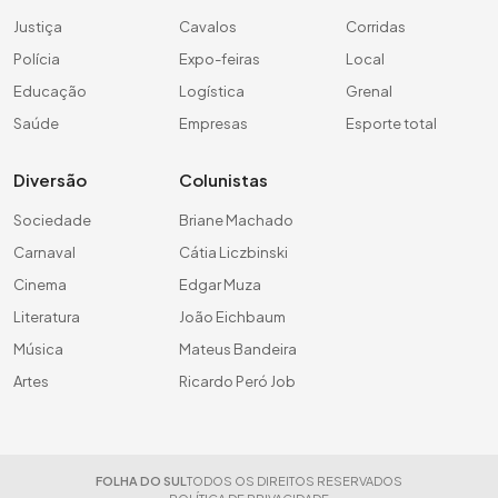
Justiça
Cavalos
Corridas
Polícia
Expo-feiras
Local
Educação
Logística
Grenal
Saúde
Empresas
Esporte total
Diversão
Colunistas
Sociedade
Briane Machado
Carnaval
Cátia Liczbinski
Cinema
Edgar Muza
Literatura
João Eichbaum
Música
Mateus Bandeira
Artes
Ricardo Peró Job
FOLHA DO SUL
TODOS OS DIREITOS RESERVADOS