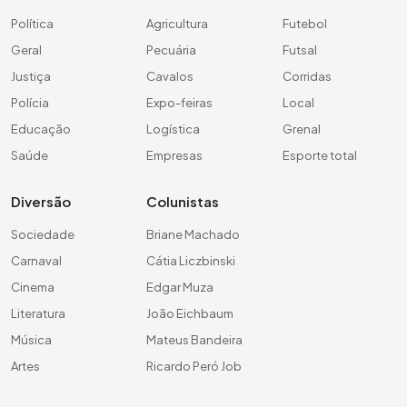
Política
Agricultura
Futebol
Geral
Pecuária
Futsal
Justiça
Cavalos
Corridas
Polícia
Expo-feiras
Local
Educação
Logística
Grenal
Saúde
Empresas
Esporte total
Diversão
Colunistas
Sociedade
Briane Machado
Carnaval
Cátia Liczbinski
Cinema
Edgar Muza
Literatura
João Eichbaum
Música
Mateus Bandeira
Artes
Ricardo Peró Job