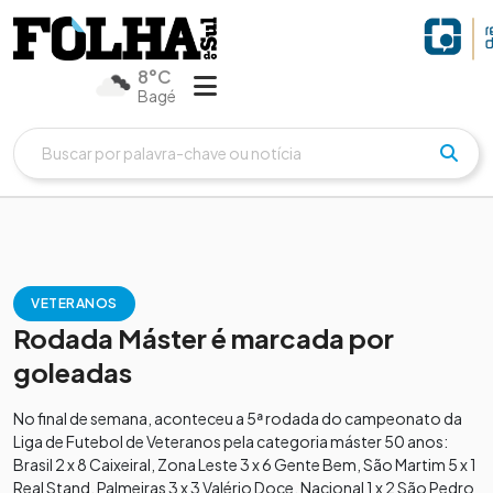
8°C
Bagé
VETERANOS
Rodada Máster é marcada por
goleadas
No final de semana, aconteceu a 5ª rodada do campeonato da
Liga de Futebol de Veteranos pela categoria máster 50 anos:
Brasil 2 x 8 Caixeiral, Zona Leste 3 x 6 Gente Bem, São Martim 5 x 1
Real Stand, Palmeiras 3 x 3 Valério Doce, Nacional 1 x 2 São Pedro