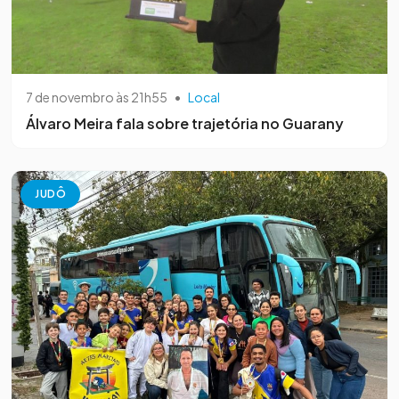
7 de novembro às 21h55
•
Local
Álvaro Meira fala sobre trajetória no Guarany
JUDÔ