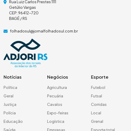
Rua Luiz Carlos Prestes 1111
Getúlio Vargas
CEP: 96412-720
BAGÉ / RS
folhadosul@jornalfolhadosul.com.br
Notícias
Negócios
Esporte
Política
Agricultura
Futebol
Geral
Pecuária
Futsal
Justiça
Cavalos
Corridas
Polícia
Expo-feiras
Local
Educação
Logística
Grenal
Saúde
Empresas
Esporte total