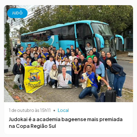
JUDÔ
1 de outubro às 15h11
•
Local
Judokai é a academia bageense mais premiada
na Copa Região Sul