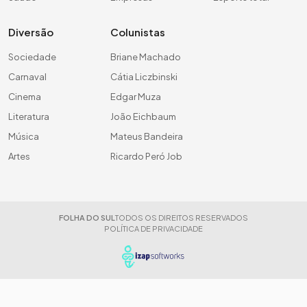
Diversão
Colunistas
Sociedade
Briane Machado
Carnaval
Cátia Liczbinski
Cinema
Edgar Muza
Literatura
João Eichbaum
Música
Mateus Bandeira
Artes
Ricardo Peró Job
FOLHA DO SUL
TODOS OS DIREITOS RESERVADOS
POLÍTICA DE PRIVACIDADE