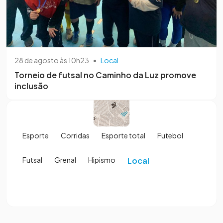
28 de agosto às 10h23
•
Local
Torneio de futsal no Caminho da Luz promove
inclusão
Esporte
Corridas
Esporte total
Futebol
Futsal
Grenal
Hipismo
Local