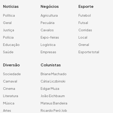
Notícias
Negócios
Esporte
Política
Agricultura
Futebol
Geral
Pecuária
Futsal
Justiça
Cavalos
Corridas
Polícia
Expo-feiras
Local
Educação
Logística
Grenal
Saúde
Empresas
Esporte total
Diversão
Colunistas
Sociedade
Briane Machado
Carnaval
Cátia Liczbinski
Cinema
Edgar Muza
Literatura
João Eichbaum
Música
Mateus Bandeira
Artes
Ricardo Peró Job