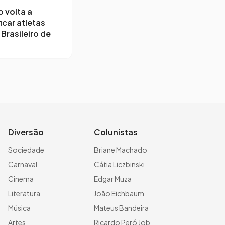
o volta a
icar atletas
 Brasileiro de
Diversão
Colunistas
Sociedade
Briane Machado
Carnaval
Cátia Liczbinski
Cinema
Edgar Muza
Literatura
João Eichbaum
Música
Mateus Bandeira
Artes
Ricardo Peró Job