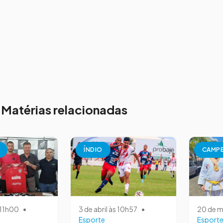
Matérias relacionadas
ÍNDIO
CAMP
s 11h00
•
3 de abril às 10h57
•
20 de m
Esporte
Esport