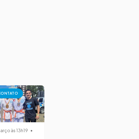
EONTATO
arço às 13h19
•
e