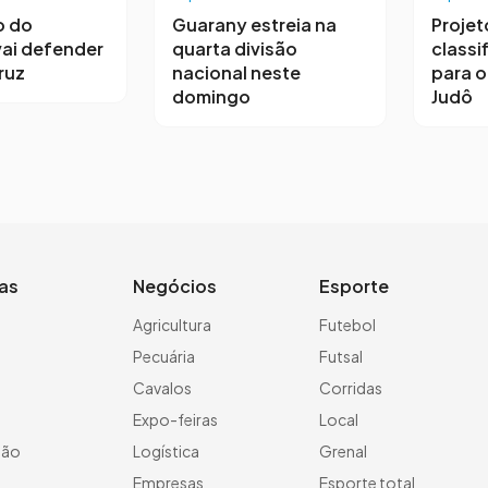
o do
Guarany estreia na
Projet
ai defender
quarta divisão
classif
ruz
nacional neste
para o
domingo
Judô
ias
Negócios
Esporte
a
Agricultura
Futebol
Pecuária
Futsal
Cavalos
Corridas
Expo-feiras
Local
ção
Logística
Grenal
Empresas
Esporte total