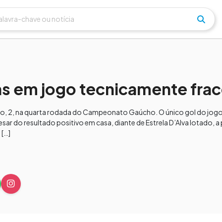
s em jogo tecnicamente fra
go, 2, na quarta rodada do Campeonato Gaúcho. O único gol do jog
ar do resultado positivo em casa, diante de Estrela D’Alva lotado, a 
 […]