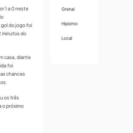
r 1 a 0 neste
Grenal
do
Hipismo
ol do jogo foi
2 minutos do
Local
m casa, diante
ida foi
cas chances
dos.
iu os três
a o próximo