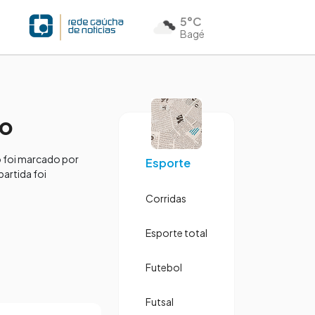
5°C
Bagé
co
o foi marcado por
Esporte
partida foi
Corridas
Esporte total
Futebol
Futsal