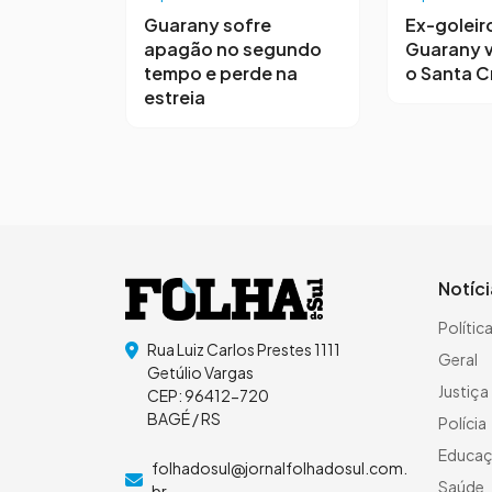
Guarany sofre
Ex-goleir
apagão no segundo
Guarany v
tempo e perde na
o Santa C
estreia
Notíc
Polític
Rua Luiz Carlos Prestes 1111
Geral
Getúlio Vargas
Justiça
CEP: 96412-720
BAGÉ / RS
Polícia
Educa
folhadosul@jornalfolhadosul.com.
Saúde
br