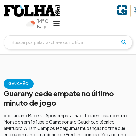
14°C
Bagé
GAUCHÃO
Guarany cede empate no último
minuto de jogo
por Luciano Madeira Após empatar na estreia em casa contra o
Monsoon em 1 x 1, pelo Campeonato Gaúcho, o técnico
alvirrubro Wiliam Campos fez algumas mudanças no time que
entrou em campo na cidade de Erechim, contra o Ypiranga, no