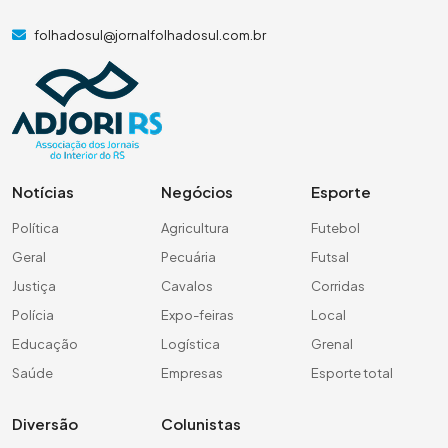
folhadosul@jornalfolhadosul.com.br
Notícias
Negócios
Esporte
Política
Agricultura
Futebol
Geral
Pecuária
Futsal
Justiça
Cavalos
Corridas
Polícia
Expo-feiras
Local
Educação
Logística
Grenal
Saúde
Empresas
Esporte total
Diversão
Colunistas