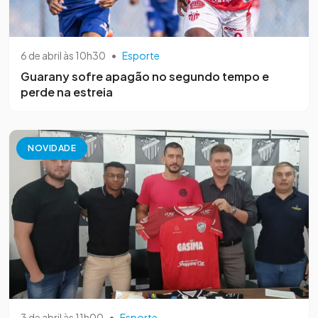
6 de abril às 10h30
•
Esporte
Guarany sofre apagão no segundo tempo e
perde na estreia
NOVIDADE
3 de abril às 11h00
•
Esporte