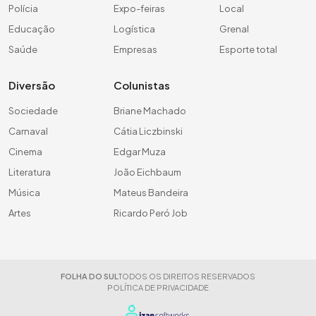
Polícia
Expo-feiras
Local
Educação
Logística
Grenal
Saúde
Empresas
Esporte total
Diversão
Colunistas
Sociedade
Briane Machado
Carnaval
Cátia Liczbinski
Cinema
Edgar Muza
Literatura
João Eichbaum
Música
Mateus Bandeira
Artes
Ricardo Peró Job
FOLHA DO SUL
TODOS OS DIREITOS RESERVADOS
POLÍTICA DE PRIVACIDADE