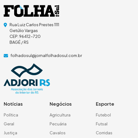
Rua Luiz Carlos Prestes 1111
Getúlio Vargas
CEP: 96412-720
BAGÉ / RS
folhadosul@jornalfolhadosul.com.br
Notícias
Negócios
Esporte
Política
Agricultura
Futebol
Geral
Pecuária
Futsal
Justiça
Cavalos
Corridas