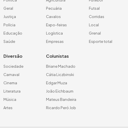
Geral
Pecuária
Futsal
Justiça
Cavalos
Corridas
Polícia
Expo-feiras
Local
Educação
Logística
Grenal
Saúde
Empresas
Esporte total
Diversão
Colunistas
Sociedade
Briane Machado
Carnaval
Cátia Liczbinski
Cinema
Edgar Muza
Literatura
João Eichbaum
Música
Mateus Bandeira
Artes
Ricardo Peró Job