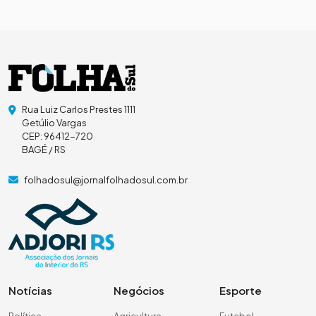
Rua Luiz Carlos Prestes 1111
Getúlio Vargas
CEP: 96412-720
BAGÉ / RS
folhadosul@jornalfolhadosul.com.br
Notícias
Negócios
Esporte
Política
Agricultura
Futebol