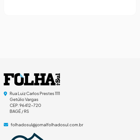
Rua Luiz Carlos Prestes 1111
Getúlio Vargas
CEP: 96412-720
BAGÉ / RS
folhadosul@jornalfolhadosul.com.br