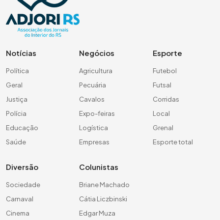
Notícias
Negócios
Esporte
Política
Agricultura
Futebol
Geral
Pecuária
Futsal
Justiça
Cavalos
Corridas
Polícia
Expo-feiras
Local
Educação
Logística
Grenal
Saúde
Empresas
Esporte total
Diversão
Colunistas
Sociedade
Briane Machado
Carnaval
Cátia Liczbinski
Cinema
Edgar Muza