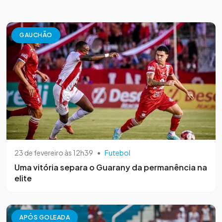
GAUCHÃO
23 de fevereiro às 12h39
•
Futebol
Uma vitória separa o Guarany da permanência na
elite
APÓS GOLEADA