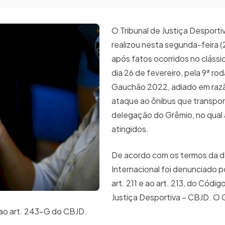
O Tribunal de Justiça Desporti
realizou nesta segunda-feira (
após fatos ocorridos no cláss
dia 26 de fevereiro, pela 9ª ro
Gauchão 2022, adiado em raz
ataque ao ônibus que transpor
delegação do Grêmio, no qual 
atingidos.
De acordo com os termos da d
Internacional foi denunciado p
art. 211 e ao art. 213, do Códig
Justiça Desportiva – CBJD. O
e ao art. 243-G do CBJD.