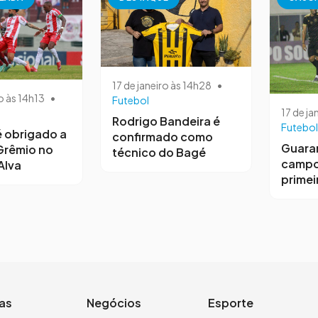
17 de janeiro às 14h28
•
o às 14h13
•
Futebol
17 de ja
Rodrigo Bandeira é
Futebol
 obrigado a
confirmado como
Guara
Grêmio no
técnico do Bagé
campo
Alva
primeir
ias
Negócios
Esporte