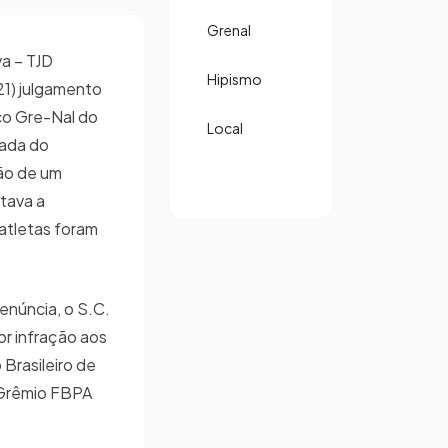
Grenal
va – TJD
Hipismo
21) julgamento
ico Gre-Nal do
Local
dada do
ão de um
tava a
atletas foram
enúncia, o S.C.
or infração aos
o Brasileiro de
 Grêmio FBPA