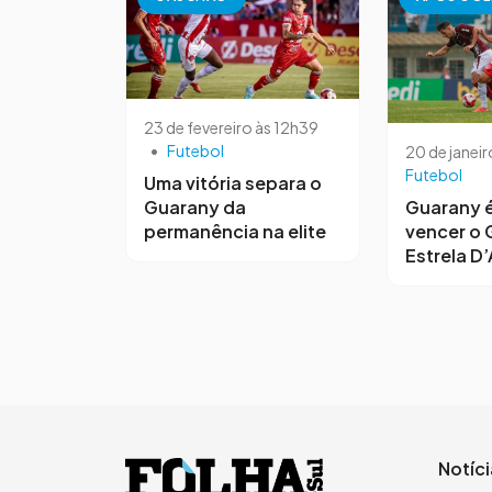
23 de fevereiro às 12h39
•
Futebol
20 de janeir
Futebol
Uma vitória separa o
Guarany da
Guarany é
permanência na elite
vencer o 
Estrela D’
Notíc