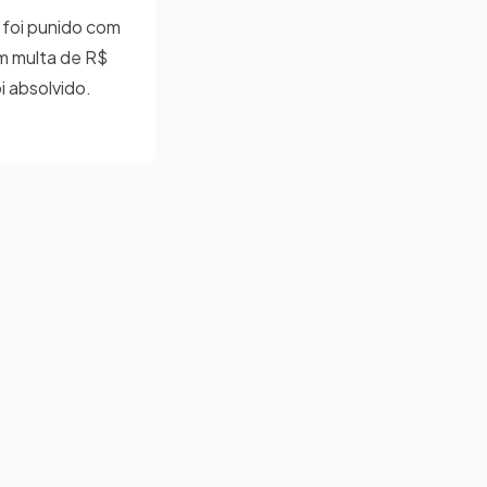
l foi punido com
om multa de R$
i absolvido.