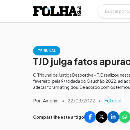
TRIBUNAL
TJD julga fatos apur
O Tribunal de Justiça Desportiva – TJD realizou nes
fevereiro, pela 9ª rodada do Gauchão 2022, adiad
atletas foram atingidos. De acordo com os termos 
Por: Amorim
•
22/03/2022
•
Futebol
Compartilhe este artigo