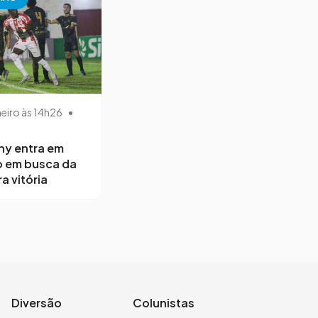
neiro às 14h26
•
ny entra em
 em busca da
a vitória
Diversão
Colunistas