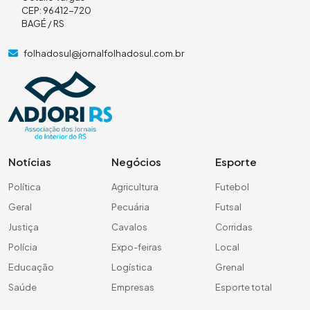
CEP: 96412-720
BAGÉ / RS
folhadosul@jornalfolhadosul.com.br
Notícias
Negócios
Esporte
Política
Agricultura
Futebol
Geral
Pecuária
Futsal
Justiça
Cavalos
Corridas
Polícia
Expo-feiras
Local
Educação
Logística
Grenal
Saúde
Empresas
Esporte total