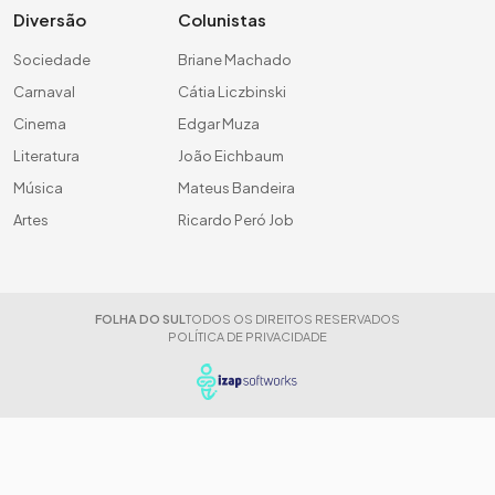
Diversão
Colunistas
Sociedade
Briane Machado
Carnaval
Cátia Liczbinski
Cinema
Edgar Muza
Literatura
João Eichbaum
Música
Mateus Bandeira
Artes
Ricardo Peró Job
FOLHA DO SUL
TODOS OS DIREITOS RESERVADOS
POLÍTICA DE PRIVACIDADE