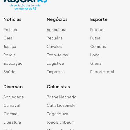
Notícias
Negócios
Esporte
Política
Agricultura
Futebol
Geral
Pecuária
Futsal
Justiça
Cavalos
Corridas
Polícia
Expo-feiras
Local
Educação
Logística
Grenal
Saúde
Empresas
Esporte total
Diversão
Colunistas
Sociedade
Briane Machado
Carnaval
Cátia Liczbinski
Cinema
Edgar Muza
Literatura
João Eichbaum