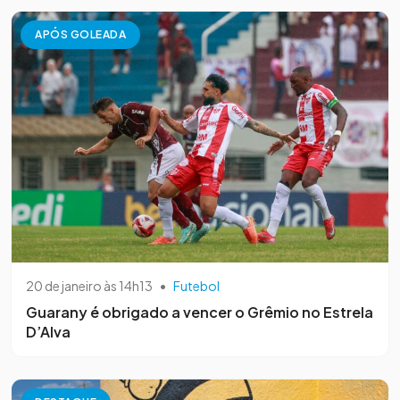
APÓS GOLEADA
20 de janeiro às 14h13
•
Futebol
Guarany é obrigado a vencer o Grêmio no Estrela
D’Alva