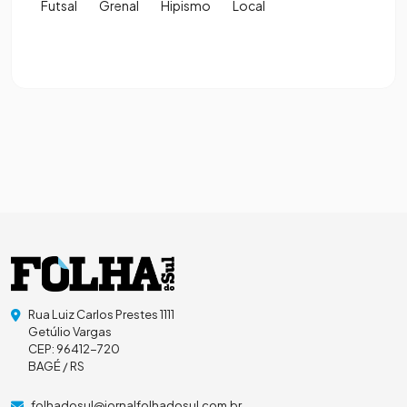
Futsal
Grenal
Hipismo
Local
Rua Luiz Carlos Prestes 1111
Getúlio Vargas
CEP: 96412-720
BAGÉ / RS
folhadosul@jornalfolhadosul.com.br