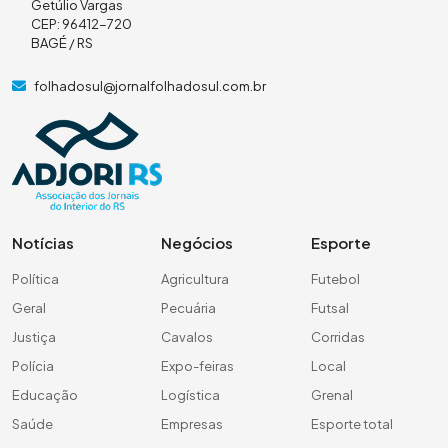
Getúlio Vargas
CEP: 96412-720
BAGÉ / RS
folhadosul@jornalfolhadosul.com.br
Notícias
Negócios
Esporte
Política
Agricultura
Futebol
Geral
Pecuária
Futsal
Justiça
Cavalos
Corridas
Polícia
Expo-feiras
Local
Educação
Logística
Grenal
Saúde
Empresas
Esporte total