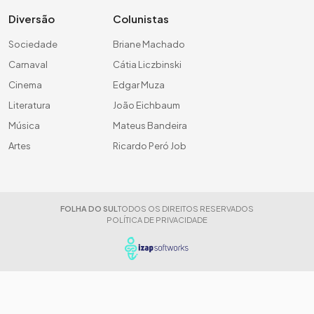
Diversão
Colunistas
Sociedade
Briane Machado
Carnaval
Cátia Liczbinski
Cinema
Edgar Muza
Literatura
João Eichbaum
Música
Mateus Bandeira
Artes
Ricardo Peró Job
FOLHA DO SUL
TODOS OS DIREITOS RESERVADOS
POLÍTICA DE PRIVACIDADE