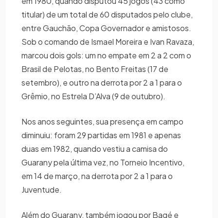
em 1980, quando disputou 45 jogos (43 como
titular) de um total de 60 disputados pelo clube,
entre Gauchão, Copa Governador e amistosos.
Sob o comando de Ismael Moreira e Ivan Ravaza,
marcou dois gols: um no empate em 2 a 2 com o
Brasil de Pelotas, no Bento Freitas (17 de
setembro), e outro na derrota por 2 a 1 para o
Grêmio, no Estrela D’Alva (9 de outubro).
Nos anos seguintes, sua presença em campo
diminuiu: foram 29 partidas em 1981 e apenas
duas em 1982, quando vestiu a camisa do
Guarany pela última vez, no Torneio Incentivo,
em 14 de março, na derrota por 2 a 1 para o
Juventude.
Além do Guarany, também jogou por Bagé e