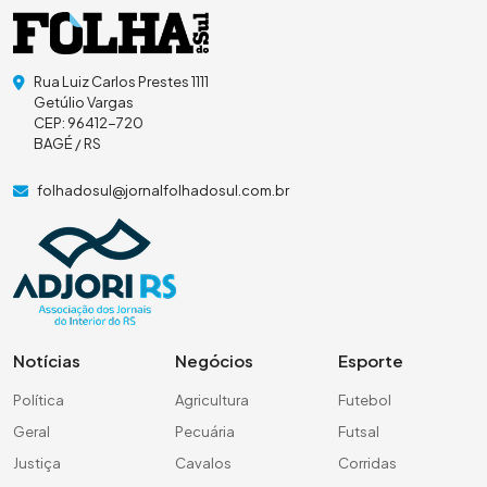
Rua Luiz Carlos Prestes 1111
Getúlio Vargas
CEP: 96412-720
BAGÉ / RS
folhadosul@jornalfolhadosul.com.br
Notícias
Negócios
Esporte
Política
Agricultura
Futebol
Geral
Pecuária
Futsal
Justiça
Cavalos
Corridas