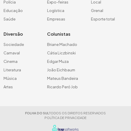
Polícia
Expo-feiras
Local
Educação
Logística
Grenal
Saúde
Empresas
Esporte total
Diversão
Colunistas
Sociedade
Briane Machado
Carnaval
Cátia Liczbinski
Cinema
Edgar Muza
Literatura
João Eichbaum
Música
Mateus Bandeira
Artes
Ricardo Peró Job
FOLHA DO SUL
TODOS OS DIREITOS RESERVADOS
POLÍTICA DE PRIVACIDADE