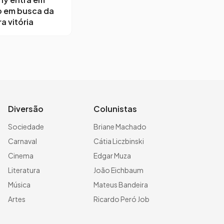
 em busca da
a vitória
Diversão
Colunistas
Sociedade
Briane Machado
Carnaval
Cátia Liczbinski
Cinema
Edgar Muza
Literatura
João Eichbaum
Música
Mateus Bandeira
Artes
Ricardo Peró Job