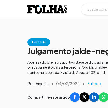
TRIBUNAL
Julgamento jalde-neg
A defesa do Grêmio Esportivo Bagé pediu o adiament
o rebaixamento para a Terceirona. O jurídico jalde-
pontos na tabela da Divisão de Acesso 2021 e, […]
Por: Amorim
•
04/02/2022
•
Futebol
Compartilhe este artigo