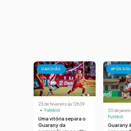
GAUCHÃO
APÓS GOL
23 de fevereiro às 12h39
•
Futebol
20 de janeir
Futebol
Uma vitória separa o
Guarany da
Guarany é