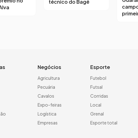
Grêmio no
técnico do Bagé
campo
Alva
primeir
ias
Negócios
Esporte
a
Agricultura
Futebol
Pecuária
Futsal
Cavalos
Corridas
Expo-feiras
Local
ção
Logística
Grenal
Empresas
Esporte total