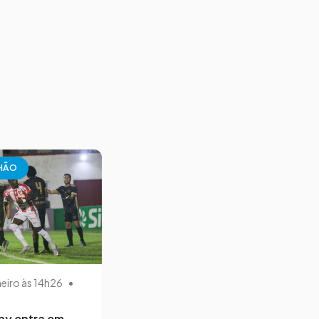
HÃO
neiro às 14h26
•
ny entra em