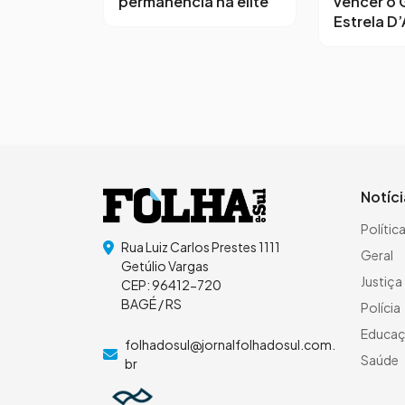
permanência na elite
vencer o 
Estrela D’
Notíc
Polític
Rua Luiz Carlos Prestes 1111
Geral
Getúlio Vargas
Justiça
CEP: 96412-720
BAGÉ / RS
Polícia
Educa
folhadosul@jornalfolhadosul.com.
Saúde
br