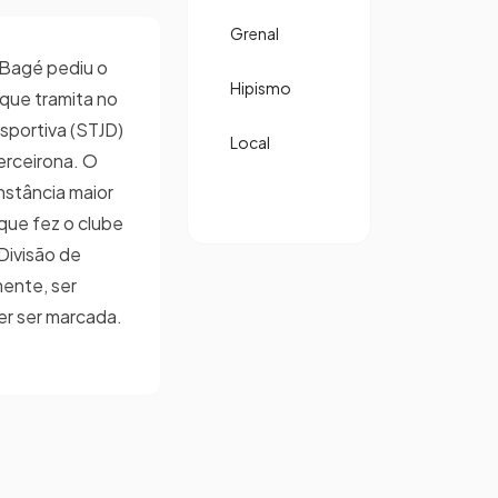
Grenal
 Bagé pediu o
Hipismo
 que tramita no
esportiva (STJD)
Local
erceirona. O
instância maior
 que fez o clube
Divisão de
ente, ser
er ser marcada.