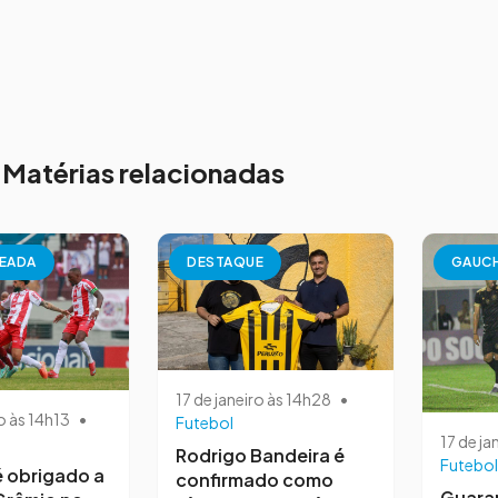
Matérias relacionadas
EADA
DESTAQUE
GAUC
17 de janeiro às 14h28
•
o às 14h13
•
Futebol
17 de ja
Rodrigo Bandeira é
Futebol
 obrigado a
confirmado como
Guara