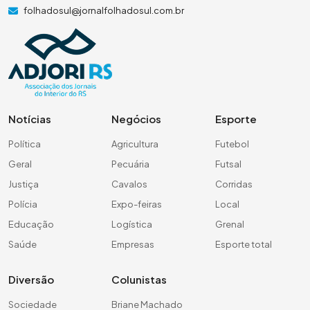
folhadosul@jornalfolhadosul.com.br
Notícias
Negócios
Esporte
Política
Agricultura
Futebol
Geral
Pecuária
Futsal
Justiça
Cavalos
Corridas
Polícia
Expo-feiras
Local
Educação
Logística
Grenal
Saúde
Empresas
Esporte total
Diversão
Colunistas
Sociedade
Briane Machado