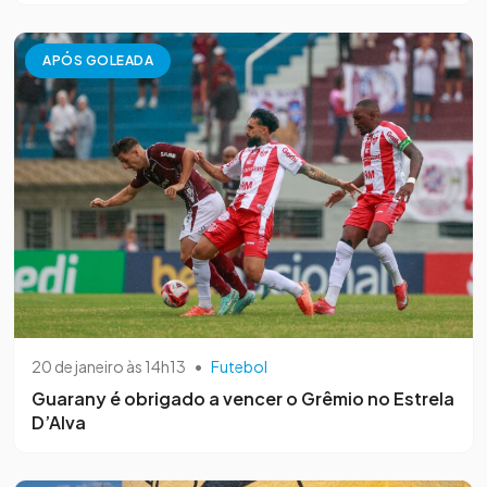
APÓS GOLEADA
20 de janeiro às 14h13
•
Futebol
Guarany é obrigado a vencer o Grêmio no Estrela
D’Alva