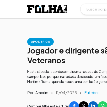
APÓS BRIGA
Jogador e dirigente
Veteranos
Neste sábado, acontece mais uma rodada do Campe
campo. Isso porque, na rodada de sábado, um fat
Martim x Roma, quando houve uma confusão general
Por: Amorim
•
11/04/2025
•
Futebol
Compartilhe este artigo