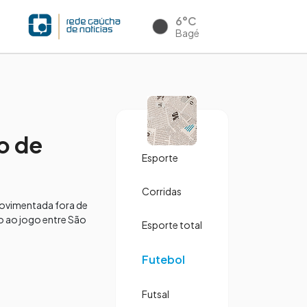
6°C
Bagé
o de
Esporte
Corridas
movimentada fora de
o ao jogo entre São
Esporte total
Futebol
Futsal