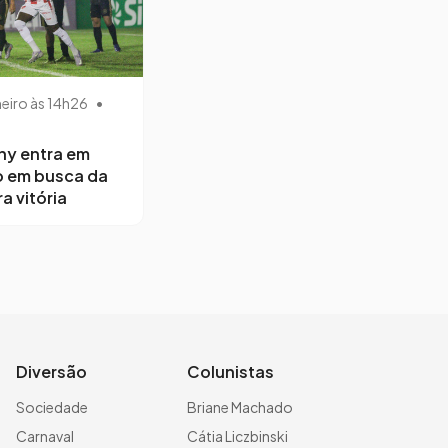
neiro às 14h26
•
ny entra em
 em busca da
a vitória
Diversão
Colunistas
Sociedade
Briane Machado
Carnaval
Cátia Liczbinski