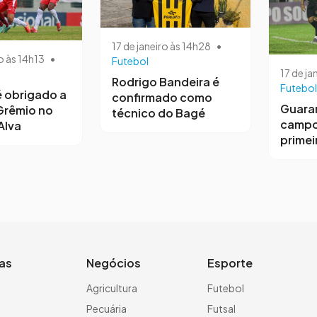
17 de janeiro às 14h28
•
o às 14h13
•
Futebol
17 de ja
Rodrigo Bandeira é
Futebol
 obrigado a
confirmado como
Guara
Grêmio no
técnico do Bagé
campo
Alva
primeir
ias
Negócios
Esporte
a
Agricultura
Futebol
Pecuária
Futsal