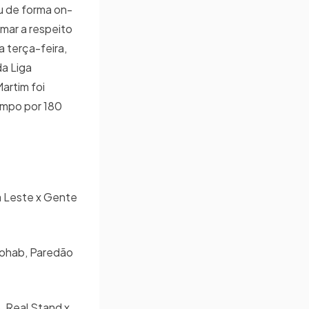
u de forma on-
omar a respeito
a terça-feira,
da Liga
artim foi
ampo por 180
a Leste x Gente
Cohab, Paredão
o, Real Stand x