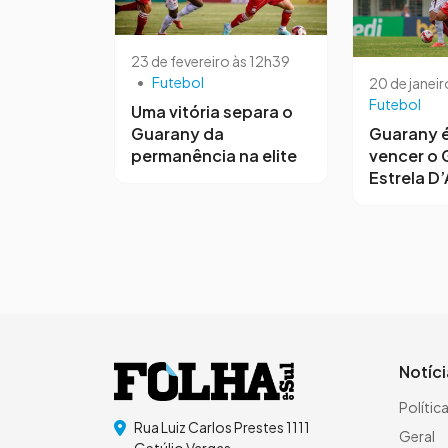
23 de fevereiro às 12h39
•
Futebol
20 de janeir
Futebol
Uma vitória separa o
Guarany da
Guarany é
permanência na elite
vencer o 
Estrela D’
Notíc
Polític
Rua Luiz Carlos Prestes 1111
Geral
Getúlio Vargas