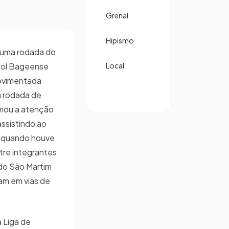
Grenal
Hipismo
 uma rodada do
bol Bageense
Local
movimentada
a rodada de
amou a atenção
ssistindo ao
, quando houve
tre integrantes
do São Martim
am em vias de
 Liga de