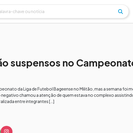
 são suspensos no Campeonat
onato da Liga de Futebol Bageense no Militão, mas a semana foi 
o negativo chamou a atenção de quem estava no complexo assistind
izada entre integrantes […]