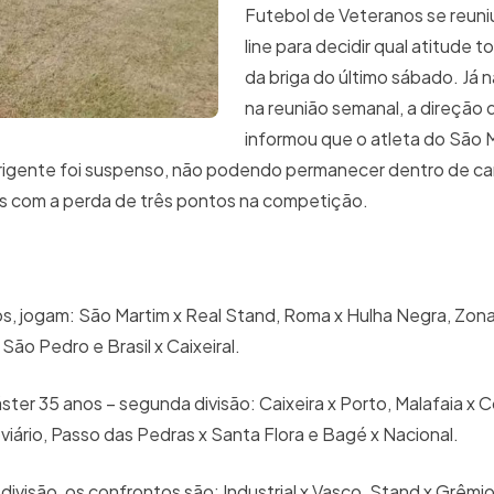
Futebol de Veteranos se reuni
line para decidir qual atitude t
da briga do último sábado. Já n
na reunião semanal, a direção 
informou que o atleta do São M
irigente foi suspenso, não podendo permanecer dentro de c
das com a perda de três pontos na competição.
s, jogam: São Martim x Real Stand, Roma x Hulha Negra, Zon
 São Pedro e Brasil x Caixeiral.
ter 35 anos – segunda divisão: Caixeira x Porto, Malafaia x 
oviário, Passo das Pedras x Santa Flora e Bagé x Nacional.
 divisão, os confrontos são: Industrial x Vasco, Stand x Grêmi