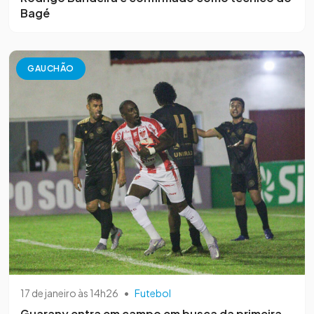
Bagé
GAUCHÃO
17 de janeiro às 14h26
•
Futebol
Guarany entra em campo em busca da primeira