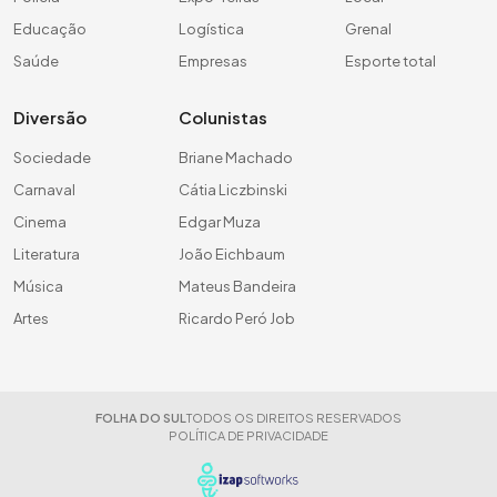
Educação
Logística
Grenal
Saúde
Empresas
Esporte total
Diversão
Colunistas
Sociedade
Briane Machado
Carnaval
Cátia Liczbinski
Cinema
Edgar Muza
Literatura
João Eichbaum
Música
Mateus Bandeira
Artes
Ricardo Peró Job
FOLHA DO SUL
TODOS OS DIREITOS RESERVADOS
POLÍTICA DE PRIVACIDADE