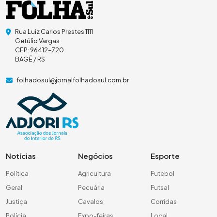
Rua Luiz Carlos Prestes 1111
Getúlio Vargas
CEP: 96412-720
BAGÉ / RS
folhadosul@jornalfolhadosul.com.br
Notícias
Negócios
Esporte
Política
Agricultura
Futebol
Geral
Pecuária
Futsal
Justiça
Cavalos
Corridas
Polícia
Expo-feiras
Local