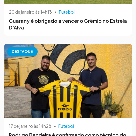
20 de janeiro às 14h13
•
Futebol
Guarany é obrigado a vencer o Grêmio no Estrela
D’Alva
DESTAQUE
17 de janeiro às 14h28
•
Futebol
Rodrigo Bandeira é confirmado como técnico do