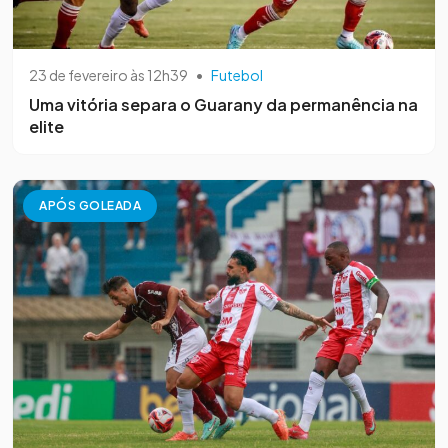
23 de fevereiro às 12h39
•
Futebol
Uma vitória separa o Guarany da permanência na
elite
APÓS GOLEADA