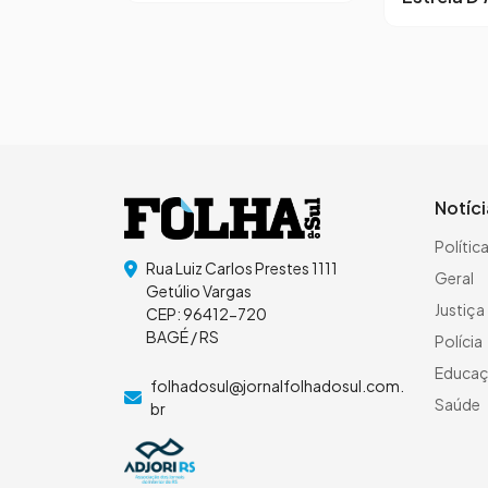
Notíc
Polític
Rua Luiz Carlos Prestes 1111
Geral
Getúlio Vargas
Justiça
CEP: 96412-720
BAGÉ / RS
Polícia
Educa
folhadosul@jornalfolhadosul.com.
Saúde
br