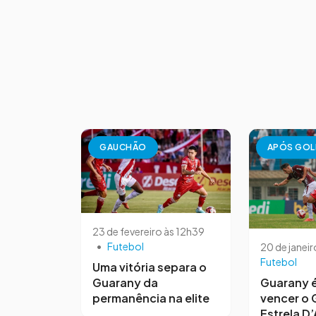
GAUCHÃO
APÓS GOL
23 de fevereiro às 12h39
•
Futebol
20 de janeir
Futebol
Uma vitória separa o
Guarany da
Guarany é
permanência na elite
vencer o 
Estrela D’