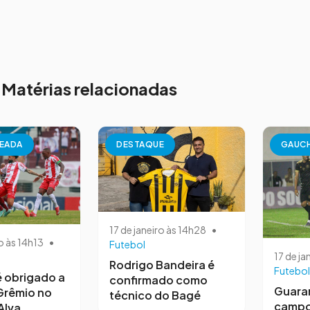
Matérias relacionadas
EADA
DESTAQUE
GAUC
17 de janeiro às 14h28
•
o às 14h13
•
Futebol
17 de ja
Rodrigo Bandeira é
Futebol
 obrigado a
confirmado como
Guara
Grêmio no
técnico do Bagé
campo
Alva