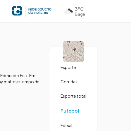
3°C
Bagé
Esporte
o Edmundo Feix. Em
rany mal teve tempo de
Corridas
Esporte total
Futebol
Futsal