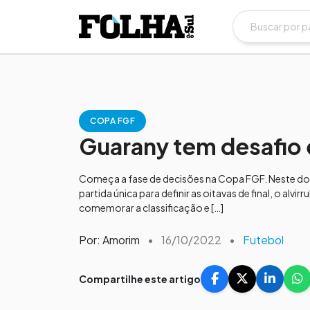
COPA FGF
Guarany tem desafio 
Começa a fase de decisões na Copa FGF. Neste dom
partida única para definir as oitavas de final, o al
comemorar a classificação e […]
Por: Amorim
•
16/10/2022
•
Futebol
Compartilhe este artigo