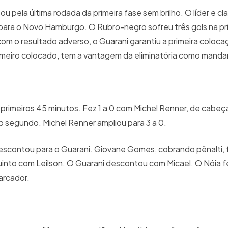
u pela última rodada da primeira fase sem brilho. O líder e cl
 para o Novo Hamburgo. O Rubro-negro sofreu três gols na pr
 o resultado adverso, o Guarani garantiu a primeira coloca
imeiro colocado, tem a vantagem da eliminatória como manda
s primeiros 45 minutos. Fez 1 a 0 com Michel Renner, de cabeça
 segundo. Michel Renner ampliou para 3 a 0.
contou para o Guarani. Giovane Gomes, cobrando pênalti, f
nto com Leilson. O Guarani descontou com Micael. O Nóia fe
arcador.