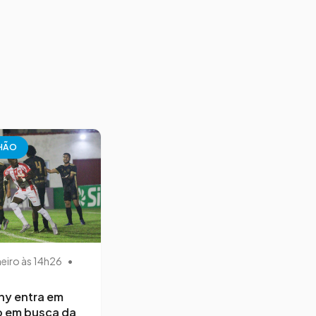
HÃO
neiro às 14h26
•
ny entra em
 em busca da