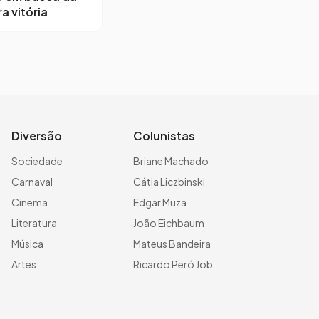
a vitória
Diversão
Colunistas
Sociedade
Briane Machado
Carnaval
Cátia Liczbinski
Cinema
Edgar Muza
Literatura
João Eichbaum
Música
Mateus Bandeira
Artes
Ricardo Peró Job