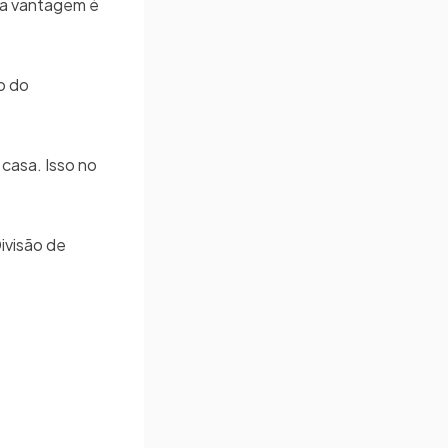
, a vantagem é
o do
 casa. Isso no
ivisão de