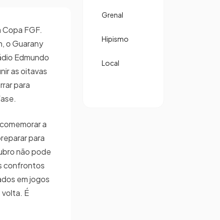
Grenal
a Copa FGF.
Hipismo
h, o Guarany
tádio Edmundo
Local
nir as oitavas
rrar para
fase.
 comemorar a
preparar para
rrubro não pode
os confrontos
tados em jogos
 volta. É