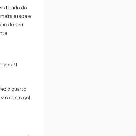
assificado do
imeira etapa e
ção do seu
nte.
, aos 31
ez o quarto
z o sexto gol