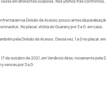
s vezes em diferentes ocasiões. Nos últimos três confrontos
nfrentaram na Divisão de Acesso, pouco antes da paralisaçã
navírus. No placar, vitória do Guarany por 3 a 0, em casa.
 também pela Divisão de Acesso. Dessa vez, 1 a 0 no placar, em
17 de outubro de 2021, em Venâncio Aires, novamente pela D
any venceu por 3 a 0.