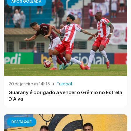
APÓS GOLEADA
20 de janeiro às 14h13
•
Futebol
Guarany é obrigado a vencer o Grêmio no Estrela
D’Alva
DESTAQUE