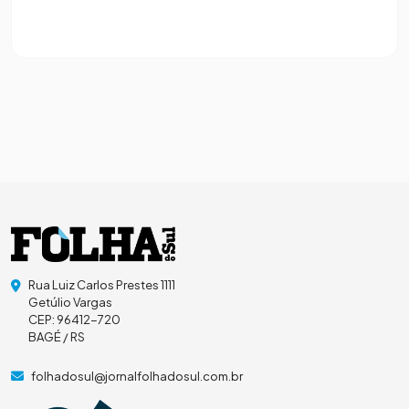
Rua Luiz Carlos Prestes 1111
Getúlio Vargas
CEP: 96412-720
BAGÉ / RS
folhadosul@jornalfolhadosul.com.br