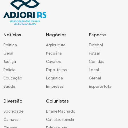
Notícias
Negócios
Esporte
Política
Agricultura
Futebol
Geral
Pecuária
Futsal
Justiça
Cavalos
Corridas
Polícia
Expo-feiras
Local
Educação
Logística
Grenal
Saúde
Empresas
Esporte total
Diversão
Colunistas
Sociedade
Briane Machado
Carnaval
Cátia Liczbinski
Cinema
Edgar Muza