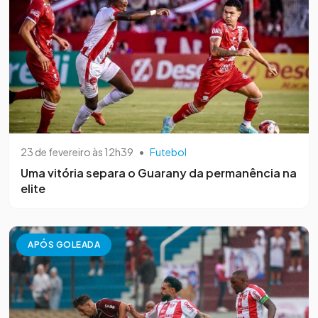
23 de fevereiro às 12h39
•
Futebol
Uma vitória separa o Guarany da permanência na
elite
APÓS GOLEADA