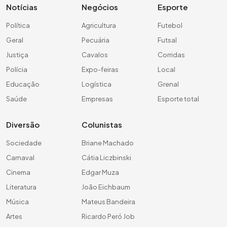
Notícias
Negócios
Esporte
Política
Agricultura
Futebol
Geral
Pecuária
Futsal
Justiça
Cavalos
Corridas
Polícia
Expo-feiras
Local
Educação
Logística
Grenal
Saúde
Empresas
Esporte total
Diversão
Colunistas
Sociedade
Briane Machado
Carnaval
Cátia Liczbinski
Cinema
Edgar Muza
Literatura
João Eichbaum
Música
Mateus Bandeira
Artes
Ricardo Peró Job