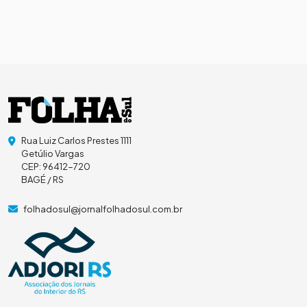
Rua Luiz Carlos Prestes 1111
Getúlio Vargas
CEP: 96412-720
BAGÉ / RS
folhadosul@jornalfolhadosul.com.br