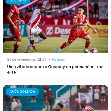
GAUCHÃO
23 de fevereiro às 12h39
•
Futebol
Uma vitória separa o Guarany da permanência na
elite
APÓS GOLEADA