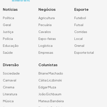
Notícias
Negócios
Esporte
Política
Agricultura
Futebol
Geral
Pecuária
Futsal
Justiça
Cavalos
Corridas
Polícia
Expo-feiras
Local
Educação
Logística
Grenal
Saúde
Empresas
Esporte total
Diversão
Colunistas
Sociedade
Briane Machado
Carnaval
Cátia Liczbinski
Cinema
Edgar Muza
Literatura
João Eichbaum
Música
Mateus Bandeira