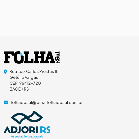
Rua Luiz Carlos Prestes 1111
Getúlio Vargas
CEP: 96412-720
BAGÉ / RS
folhadosul@jornalfolhadosul.com.br