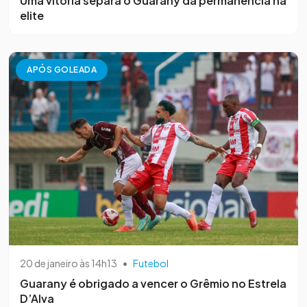
Uma vitória separa o Guarany da permanência na
elite
APÓS GOLEADA
20 de janeiro às 14h13
•
Futebol
Guarany é obrigado a vencer o Grêmio no Estrela
D’Alva