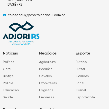
BAGÉ / RS
folhadosul@jornalfolhadosul.com.br
Notícias
Negócios
Esporte
Política
Agricultura
Futebol
Geral
Pecuária
Futsal
Justiça
Cavalos
Corridas
Polícia
Expo-feiras
Local
Educação
Logística
Grenal
Saúde
Empresas
Esporte total