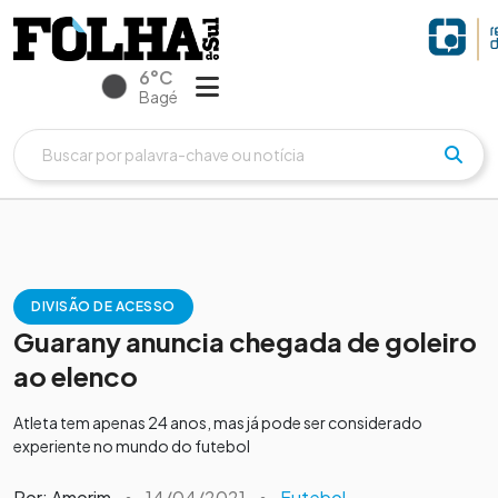
6°C
Bagé
DIVISÃO DE ACESSO
Guarany anuncia chegada de goleiro
ao elenco
Atleta tem apenas 24 anos, mas já pode ser considerado
experiente no mundo do futebol
Por: Amorim
•
14/04/2021
•
Futebol