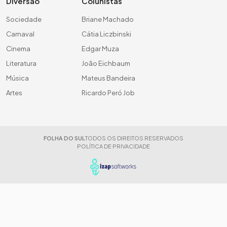
Diversão
Colunistas
Sociedade
Briane Machado
Carnaval
Cátia Liczbinski
Cinema
Edgar Muza
Literatura
João Eichbaum
Música
Mateus Bandeira
Artes
Ricardo Peró Job
FOLHA DO SUL
TODOS OS DIREITOS RESERVADOS
POLÍTICA DE PRIVACIDADE