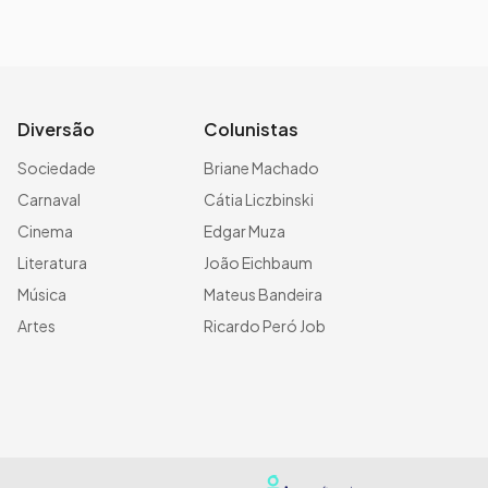
Diversão
Colunistas
Sociedade
Briane Machado
Carnaval
Cátia Liczbinski
Cinema
Edgar Muza
Literatura
João Eichbaum
Música
Mateus Bandeira
Artes
Ricardo Peró Job