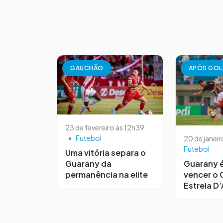
GAUCHÃO
APÓS GOL
23 de fevereiro às 12h39
•
Futebol
20 de janeir
Futebol
Uma vitória separa o
Guarany da
Guarany é
permanência na elite
vencer o 
Estrela D’