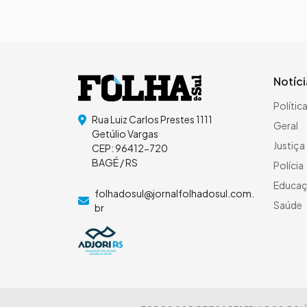
Notíc
Polític
Rua Luiz Carlos Prestes 1111
Geral
Getúlio Vargas
Justiça
CEP: 96412-720
BAGÉ / RS
Polícia
Educa
folhadosul@jornalfolhadosul.com.
Saúde
br