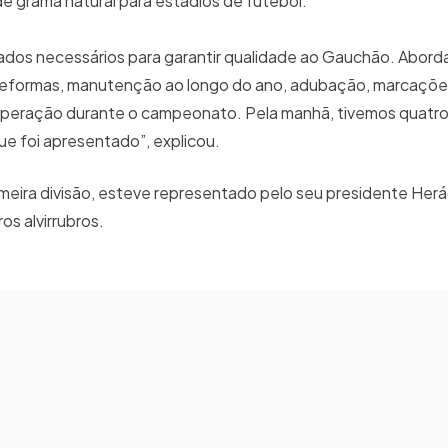
de grama natural para estádios de futebol.
dos necessários para garantir qualidade ao Gauchão. Abor
reformas, manutenção ao longo do ano, adubação, marcações
peração durante o campeonato. Pela manhã, tivemos quatro
que foi apresentado”, explicou.
meira divisão, esteve representado pelo seu presidente Herá
s alvirrubros.