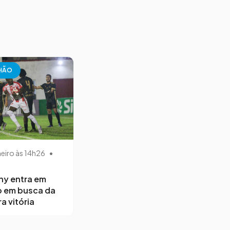
HÃO
neiro às 14h26
•
ny entra em
 em busca da
a vitória