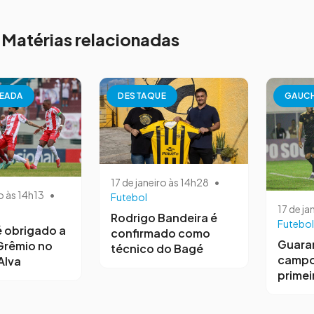
Matérias relacionadas
EADA
DESTAQUE
GAUC
17 de janeiro às 14h28
•
o às 14h13
•
Futebol
17 de ja
Rodrigo Bandeira é
Futebol
 obrigado a
confirmado como
Guara
Grêmio no
técnico do Bagé
campo
Alva
primeir