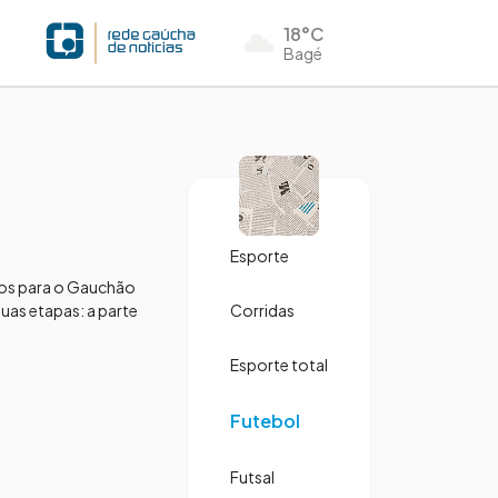
18°C
Bagé
Esporte
mpos para o Gauchão
as etapas: a parte
Corridas
Esporte total
Futebol
Futsal