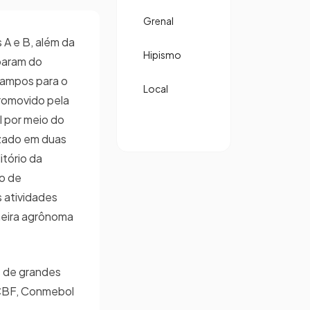
Grenal
 A e B, além da
Hipismo
iparam do
Campos para o
Local
romovido pela
 por meio do
izado em duas
itório da
ro de
 atividades
heira agrônoma
 de grandes
CBF, Conmebol