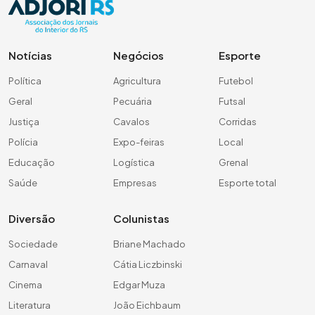
Notícias
Negócios
Esporte
Política
Agricultura
Futebol
Geral
Pecuária
Futsal
Justiça
Cavalos
Corridas
Polícia
Expo-feiras
Local
Educação
Logística
Grenal
Saúde
Empresas
Esporte total
Diversão
Colunistas
Sociedade
Briane Machado
Carnaval
Cátia Liczbinski
Cinema
Edgar Muza
Literatura
João Eichbaum