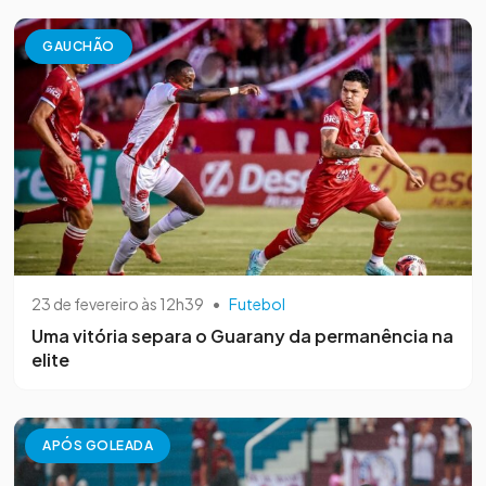
GAUCHÃO
23 de fevereiro às 12h39
•
Futebol
Uma vitória separa o Guarany da permanência na
elite
APÓS GOLEADA