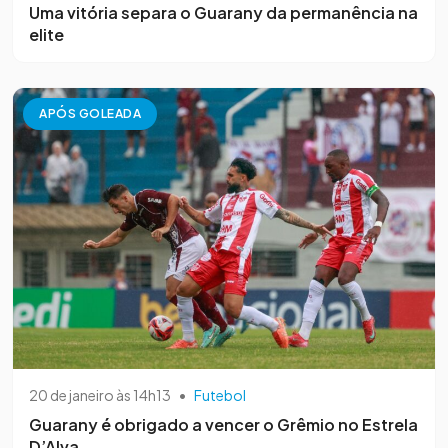
Uma vitória separa o Guarany da permanência na
elite
APÓS GOLEADA
20 de janeiro às 14h13
•
Futebol
Guarany é obrigado a vencer o Grêmio no Estrela
D’Alva