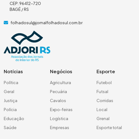
CEP: 96412-720
BAGÉ / RS
folhadosul@jornalfolhadosul.com.br
Notícias
Negócios
Esporte
Política
Agricultura
Futebol
Geral
Pecuária
Futsal
Justiça
Cavalos
Corridas
Polícia
Expo-feiras
Local
Educação
Logística
Grenal
Saúde
Empresas
Esporte total