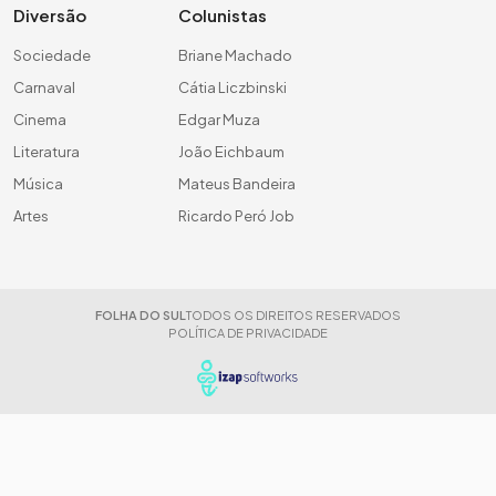
Diversão
Colunistas
Sociedade
Briane Machado
Carnaval
Cátia Liczbinski
Cinema
Edgar Muza
Literatura
João Eichbaum
Música
Mateus Bandeira
Artes
Ricardo Peró Job
FOLHA DO SUL
TODOS OS DIREITOS RESERVADOS
POLÍTICA DE PRIVACIDADE