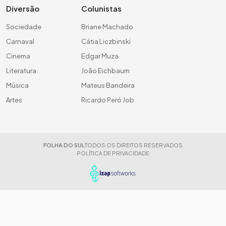
Diversão
Colunistas
Sociedade
Briane Machado
Carnaval
Cátia Liczbinski
Cinema
Edgar Muza
Literatura
João Eichbaum
Música
Mateus Bandeira
Artes
Ricardo Peró Job
FOLHA DO SUL
TODOS OS DIREITOS RESERVADOS
POLÍTICA DE PRIVACIDADE