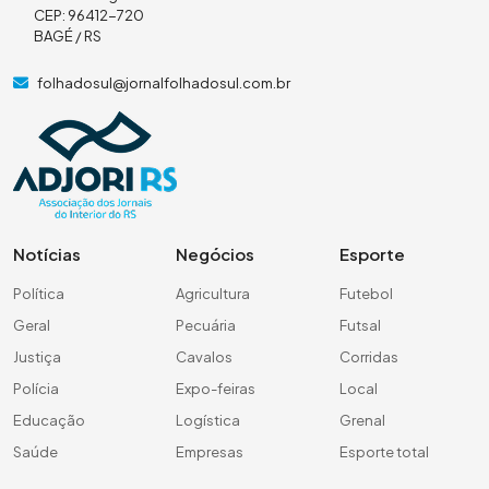
CEP: 96412-720
BAGÉ / RS
folhadosul@jornalfolhadosul.com.br
Notícias
Negócios
Esporte
Política
Agricultura
Futebol
Geral
Pecuária
Futsal
Justiça
Cavalos
Corridas
Polícia
Expo-feiras
Local
Educação
Logística
Grenal
Saúde
Empresas
Esporte total