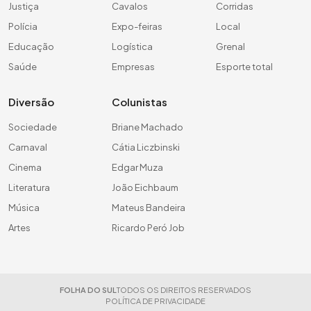
Justiça
Cavalos
Corridas
Polícia
Expo-feiras
Local
Educação
Logística
Grenal
Saúde
Empresas
Esporte total
Diversão
Colunistas
Sociedade
Briane Machado
Carnaval
Cátia Liczbinski
Cinema
Edgar Muza
Literatura
João Eichbaum
Música
Mateus Bandeira
Artes
Ricardo Peró Job
FOLHA DO SUL
TODOS OS DIREITOS RESERVADOS
POLÍTICA DE PRIVACIDADE