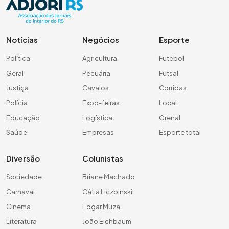
Notícias
Negócios
Esporte
Política
Agricultura
Futebol
Geral
Pecuária
Futsal
Justiça
Cavalos
Corridas
Polícia
Expo-feiras
Local
Educação
Logística
Grenal
Saúde
Empresas
Esporte total
Diversão
Colunistas
Sociedade
Briane Machado
Carnaval
Cátia Liczbinski
Cinema
Edgar Muza
Literatura
João Eichbaum