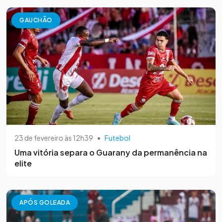
GAUCHÃO
23 de fevereiro às 12h39
•
Futebol
Uma vitória separa o Guarany da permanência na
elite
APÓS GOLEADA