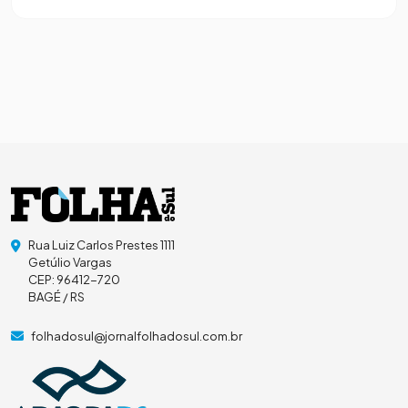
Rua Luiz Carlos Prestes 1111
Getúlio Vargas
CEP: 96412-720
BAGÉ / RS
folhadosul@jornalfolhadosul.com.br