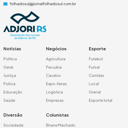
folhadosul@jornalfolhadosul.com.br
Notícias
Negócios
Esporte
Política
Agricultura
Futebol
Geral
Pecuária
Futsal
Justiça
Cavalos
Corridas
Polícia
Expo-feiras
Local
Educação
Logística
Grenal
Saúde
Empresas
Esporte total
Diversão
Colunistas
Sociedade
Briane Machado