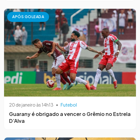
APÓS GOLEADA
20 de janeiro às 14h13
•
Futebol
Guarany é obrigado a vencer o Grêmio no Estrela
D’Alva