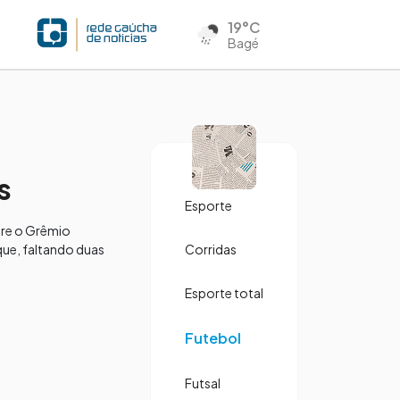
19°C
Bagé
s
Esporte
tre o Grêmio
que, faltando duas
Corridas
Esporte total
Futebol
Futsal