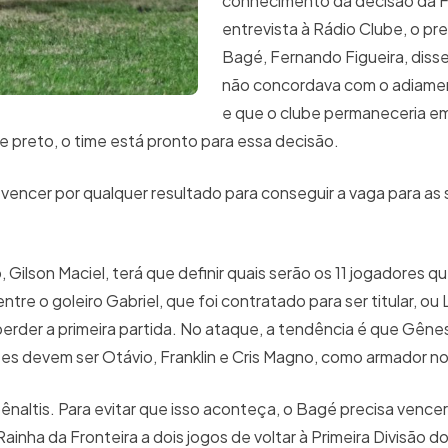
conhecimento da decisão da 
entrevista à Rádio Clube, o pr
Bagé, Fernando Figueira, diss
não concordava com o adiamen
e que o clube permaneceria em
 preto, o time está pronto para essa decisão.
 vencer por qualquer resultado para conseguir a vaga para as 
, Gilson Maciel, terá que definir quais serão os 11 jogadores 
tre o goleiro Gabriel, que foi contratado para ser titular, ou 
 perder a primeira partida. No ataque, a tendência é que Gêne
es devem ser Otávio, Franklin e Cris Magno, como armador 
naltis. Para evitar que isso aconteça, o Bagé precisa vencer
 Rainha da Fronteira a dois jogos de voltar à Primeira Divisã