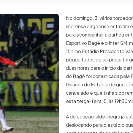
No domingo, 3, vários torcedor
imprensa bageense estavam e
para acompanhar a partida ent
Esportivo Bagé e o Inter SM, 
15h, no Estádio Presidente Va
pegou todos de surpresa foi q
duas horas para o início da part
do Bagé foi comunicada pela
Gaúcha de Futebol de que o j
cancelado e que tinha sido re
esta terça-feira, 5, às 19h30m
A delegação jalde-negra já es
deslocando para o estádio q