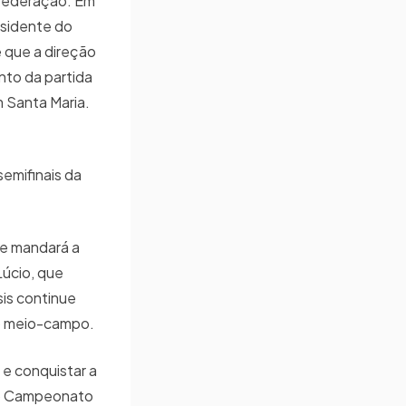
Federação. Em
esidente do
e que a direção
to da partida
 Santa Maria.
semifinais da
que mandará a
Lúcio, que
sis continue
no meio-campo.
 e conquistar a
o do Campeonato