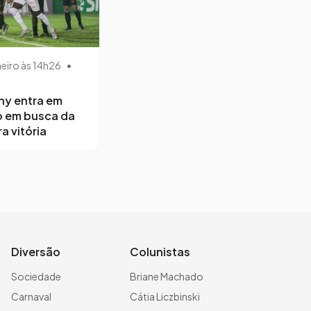
neiro às 14h26
•
ny entra em
 em busca da
a vitória
Diversão
Colunistas
Sociedade
Briane Machado
Carnaval
Cátia Liczbinski