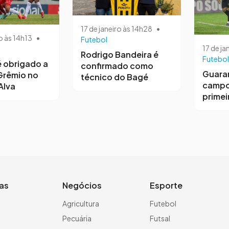
17 de janeiro às 14h28
•
o às 14h13
•
Futebol
17 de ja
Rodrigo Bandeira é
Futebol
 obrigado a
confirmado como
Guara
Grêmio no
técnico do Bagé
campo
Alva
primeir
ias
Negócios
Esporte
a
Agricultura
Futebol
Pecuária
Futsal