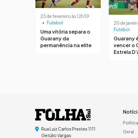
23 de fevereiro às 12h39
•
Futebol
20 de janeir
Futebol
Uma vitória separa o
Guarany da
Guarany é
permanência na elite
vencer o 
Estrela D’
Notíc
Polític
Rua Luiz Carlos Prestes 1111
Geral
Getúlio Vargas