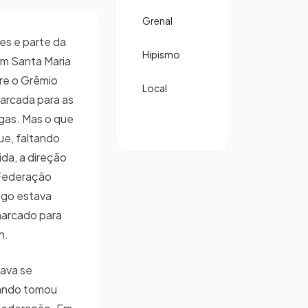
Grenal
es e parte da
Hipismo
m Santa Maria
re o Grêmio
Local
marcada para as
rgas. Mas o que
ue, faltando
ida, a direção
 Federação
ogo estava
marcado para
in.
tava se
uando tomou