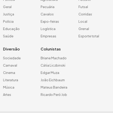
Geral
Pecuária
Futsal
Justiça
Cavalos
Corridas
Polícia
Expo-feiras
Local
Educação
Logística
Grenal
Saúde
Empresas
Esporte total
Diversão
Colunistas
Sociedade
Briane Machado
Carnaval
Cátia Liczbinski
Cinema
Edgar Muza
Literatura
João Eichbaum
Música
Mateus Bandeira
Artes
Ricardo Peró Job