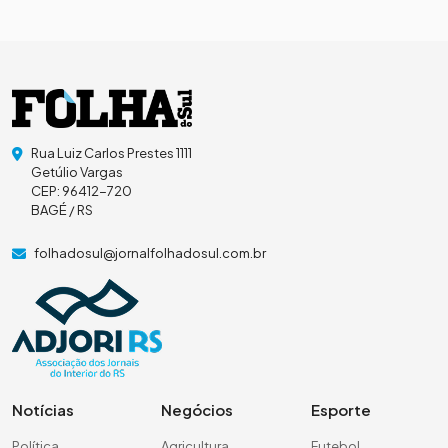
Rua Luiz Carlos Prestes 1111
Getúlio Vargas
CEP: 96412-720
BAGÉ / RS
folhadosul@jornalfolhadosul.com.br
Notícias
Negócios
Esporte
Política
Agricultura
Futebol