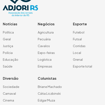
Notícias
Negócios
Esporte
Política
Agricultura
Futebol
Geral
Pecuária
Futsal
Justiça
Cavalos
Corridas
Polícia
Expo-feiras
Local
Educação
Logística
Grenal
Saúde
Empresas
Esporte total
Diversão
Colunistas
Sociedade
Briane Machado
Carnaval
Cátia Liczbinski
Cinema
Edgar Muza