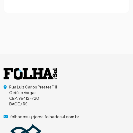
Rua Luiz Carlos Prestes 1111
Getúlio Vargas
CEP: 96412-720
BAGÉ / RS
folhadosul@jornalfolhadosul.com.br