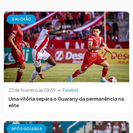
GAUCHÃO
23 de fevereiro às 12h39
•
Futebol
Uma vitória separa o Guarany da permanência na
elite
APÓS GOLEADA