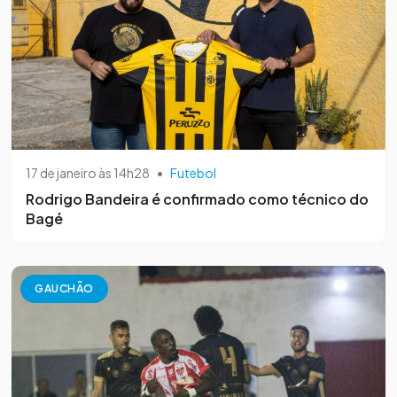
17 de janeiro às 14h28
•
Futebol
Rodrigo Bandeira é confirmado como técnico do
Bagé
GAUCHÃO