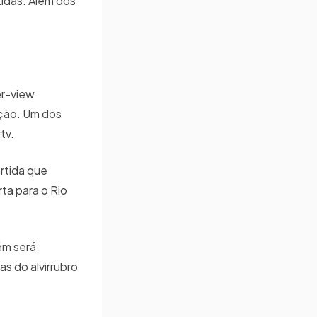
idas. Além dos
er-view
ição. Um dos
tv.
rtida que
ta para o Rio
ém será
s do alvirrubro