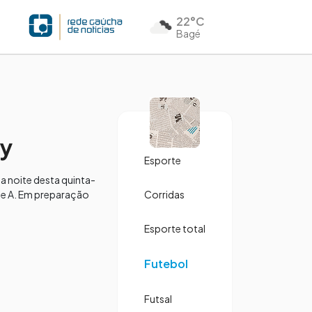
22°C
Bagé
ny
Esporte
Na noite desta quinta-
ie A. Em preparação
Corridas
Esporte total
Futebol
Futsal