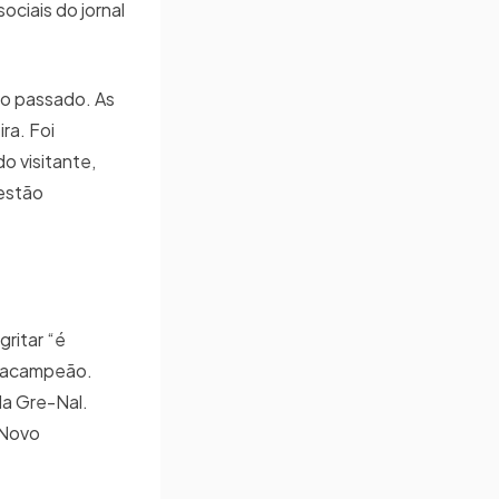
ociais do jornal
no passado. As
ra. Foi
o visitante,
 estão
ritar “é
tracampeão.
la Gre-Nal.
 Novo