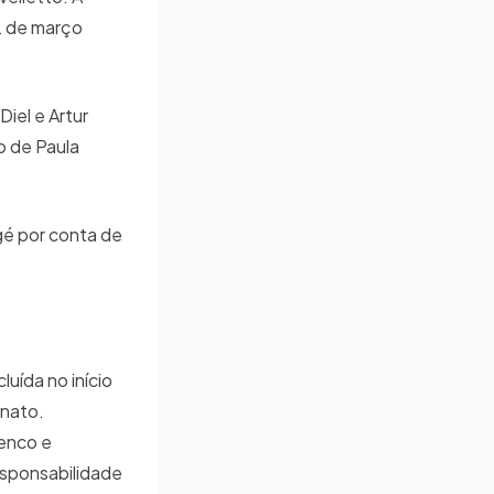
12 de março
Diel e Artur
o de Paula
agé por conta de
uída no início
onato.
enco e
sponsabilidade