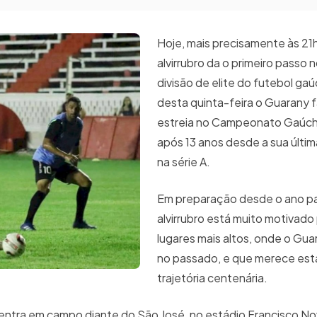
Hoje, mais precisamente às 21
alvirrubro da o primeiro passo 
divisão de elite do futebol ga
desta quinta-feira o Guarany f
estreia no Campeonato Gaúch
após 13 anos desde a sua últim
na série A.
Em preparação desde o ano p
alvirrubro está muito motivado
lugares mais altos, onde o Gua
no passado, e que merece esta
trajetória centenária.
ro entra em campo diante do São José, no estádio Francisco No