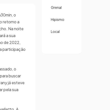
Grenal
h30min, o
Hipismo
no retorno a
úcho. Na noite
Local
ará a sua
o de 2022,
a participação
assado, o
 para buscar
rany já esteve
r pela sua
velletto. A