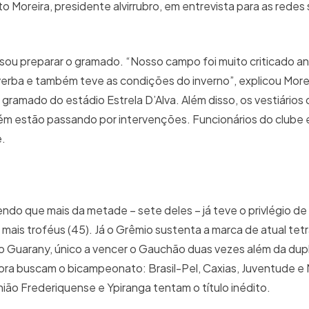
to Moreira, presidente alvirrubro, em entrevista para as redes s
sou preparar o gramado. “Nosso campo foi muito criticado a
rba e também teve as condições do inverno”, explicou Morei
ramado do estádio Estrela D’Alva. Além disso, os vestiários d
mbém estão passando por intervenções. Funcionários do clube
e.
do que mais da metade – sete deles – já teve o privlégio de g
 mais troféus (45). Já o Grêmio sustenta a marca de atual te
o Guarany, único a vencer o Gauchão duas vezes além da dup
ora buscam o bicampeonato: Brasil-Pel, Caxias, Juventude e
ião Frederiquense e Ypiranga tentam o título inédito.