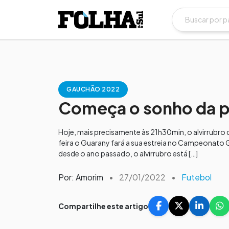
GAUCHÃO 2022
Começa o sonho da pr
Hoje, mais precisamente às 21h30min, o alvirrubro d
feira o Guarany fará a sua estreia no Campeonato 
desde o ano passado, o alvirrubro está […]
Por: Amorim
•
27/01/2022
•
Futebol
Compartilhe este artigo