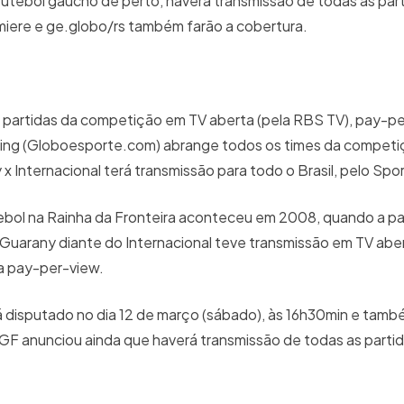
utebol gaúcho de perto, haverá transmissão de todas as part
emiere e ge.globo/rs também farão a cobertura.
e partidas da competição em TV aberta (pela RBS TV), pay-p
aming (Globoesporte.com) abrange todos os times da compet
 Internacional terá transmissão para todo o Brasil, pelo Spor
tebol na Rainha da Fronteira aconteceu em 2008, quando a pa
o Guarany diante do Internacional teve transmissão em TV aber
ma pay-per-view.
rá disputado no dia 12 de março (sábado), às 16h30min e tamb
GF anunciou ainda que haverá transmissão de todas as partida