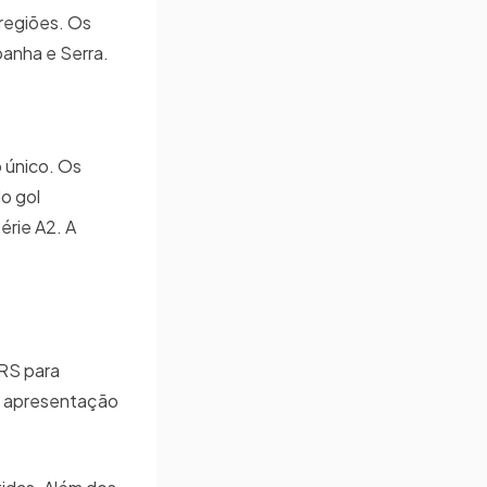
regiões. Os
panha e Serra.
 único. Os
do gol
érie A2. A
 RS para
 a apresentação