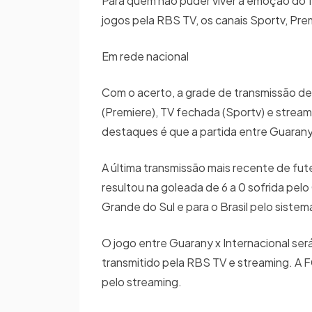
Para quem não puder viver a emoção do f
jogos pela RBS TV, os canais Sportv, Pr
Em rede nacional
Com o acerto, a grade de transmissão d
(Premiere), TV fechada (Sportv) e stre
destaques é que a partida entre Guarany x
A última transmissão mais recente de fu
resultou na goleada de 6 a 0 sofrida pel
Grande do Sul e para o Brasil pelo siste
O jogo entre Guarany x Internacional se
transmitido pela RBS TV e streaming. A F
pelo streaming.