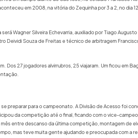
aconteceu em 2008, na vitória do Zequinha por 3 a 2, no dia 
 será Wagner Silveira Echevarria, auxiliado por Tiago Augusto 
tro Deividi Souza de Freitas e técnico de arbitragem Francisc
em. Dos 27 jogadores alvirrubros, 25 viajaram. Um ficou em B
entação.
e preparar para o campeonato. A Divisão de Acesso foi concl
ticipou da competição até o final, ficando com o vice-campe
m mês entre descanso da última competição, montagem de el
empo, mas teve muita gente ajudando e preocupada com a re