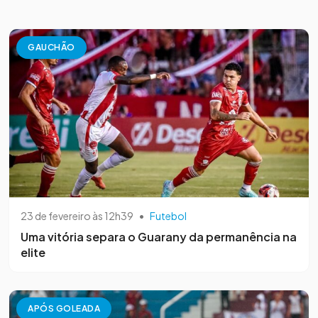
GAUCHÃO
23 de fevereiro às 12h39
•
Futebol
Uma vitória separa o Guarany da permanência na
elite
APÓS GOLEADA