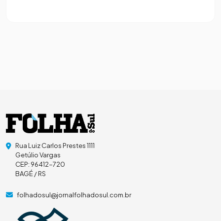
Rua Luiz Carlos Prestes 1111
Getúlio Vargas
CEP: 96412-720
BAGÉ / RS
folhadosul@jornalfolhadosul.com.br