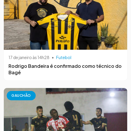
17 de janeiro às 14h28
•
Futebol
Rodrigo Bandeira é confirmado como técnico do
Bagé
GAUCHÃO