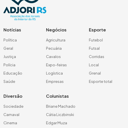
Notícias
Negócios
Esporte
Política
Agricultura
Futebol
Geral
Pecuária
Futsal
Justiça
Cavalos
Corridas
Polícia
Expo-feiras
Local
Educação
Logística
Grenal
Saúde
Empresas
Esporte total
Diversão
Colunistas
Sociedade
Briane Machado
Carnaval
Cátia Liczbinski
Cinema
Edgar Muza