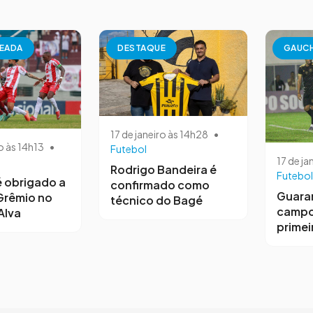
EADA
DESTAQUE
GAUC
17 de janeiro às 14h28
•
o às 14h13
•
Futebol
17 de ja
Rodrigo Bandeira é
Futebol
 obrigado a
confirmado como
Guara
Grêmio no
técnico do Bagé
campo
Alva
primeir