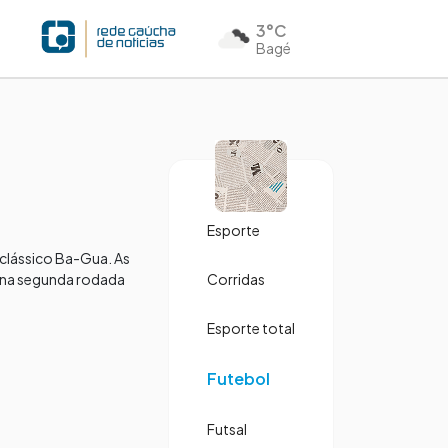
3°C
Bagé
Esporte
 clássico Ba-Gua. As
á na segunda rodada
Corridas
Esporte total
Futebol
Futsal