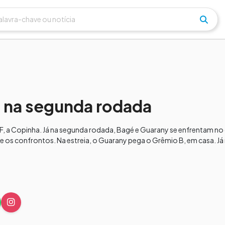
á na segunda rodada
GF, a Copinha. Já na segunda rodada, Bagé e Guarany se enfrentam no
e os confrontos. Na estreia, o Guarany pega o Grêmio B, em casa. J