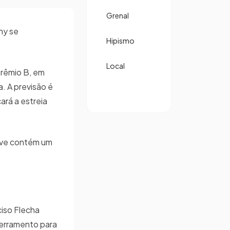
Grenal
ny se
Hipismo
Local
Grêmio B, em
. A previsão é
ará a estreia
have contém um
iso Flecha
cerramento para