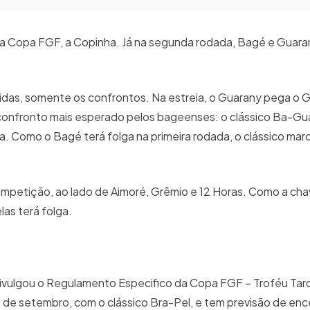
 da Copa FGF, a Copinha. Já na segunda rodada, Bagé e Guara
nidas, somente os confrontos. Na estreia, o Guarany pega o 
confronto mais esperado pelos bageenses: o clássico Ba-Gua
 Como o Bagé terá folga na primeira rodada, o clássico marc
ompetição, ao lado de Aimoré, Grêmio e 12 Horas. Como a c
as terá folga.
vulgou o Regulamento Especifico da Copa FGF – Troféu Tarc
11 de setembro, com o clássico Bra-Pel, e tem previsão de en