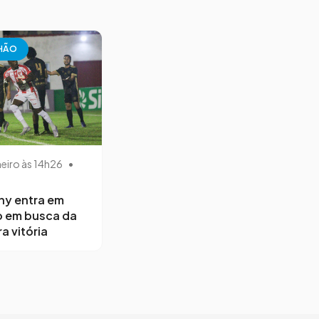
HÃO
neiro às 14h26
•
ny entra em
 em busca da
a vitória