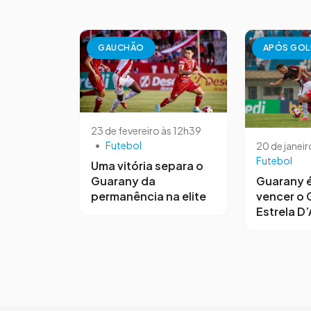
GAUCHÃO
APÓS GOL
23 de fevereiro às 12h39
•
Futebol
20 de janeir
Futebol
Uma vitória separa o
Guarany da
Guarany é
permanência na elite
vencer o 
Estrela D’