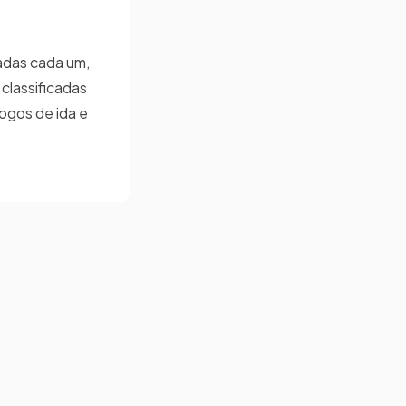
cadas cada um,
classificadas
jogos de ida e