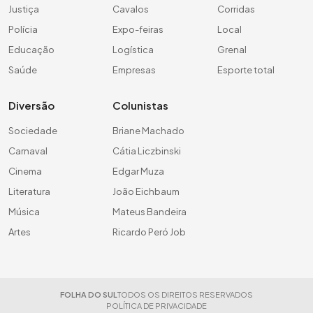
Justiça
Cavalos
Corridas
Polícia
Expo-feiras
Local
Educação
Logística
Grenal
Saúde
Empresas
Esporte total
Diversão
Colunistas
Sociedade
Briane Machado
Carnaval
Cátia Liczbinski
Cinema
Edgar Muza
Literatura
João Eichbaum
Música
Mateus Bandeira
Artes
Ricardo Peró Job
FOLHA DO SUL
TODOS OS DIREITOS RESERVADOS
POLÍTICA DE PRIVACIDADE