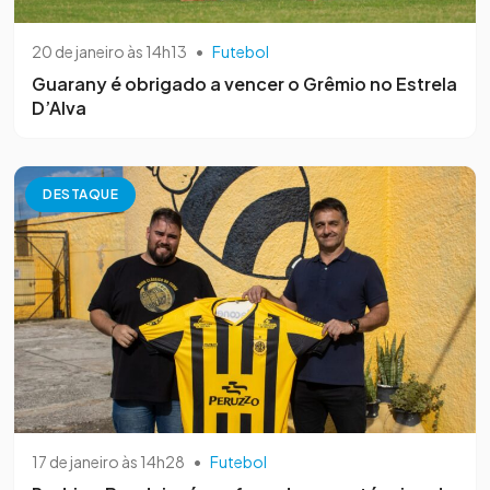
20 de janeiro às 14h13
•
Futebol
Guarany é obrigado a vencer o Grêmio no Estrela
D’Alva
DESTAQUE
17 de janeiro às 14h28
•
Futebol