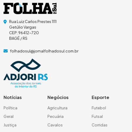
Rua Luiz Carlos Prestes 1111
Getúlio Vargas
CEP: 96412-720
BAGÉ / RS
folhadosul@jornalfolhadosul.com.br
Notícias
Negócios
Esporte
Política
Agricultura
Futebol
Geral
Pecuária
Futsal
Justiça
Cavalos
Corridas