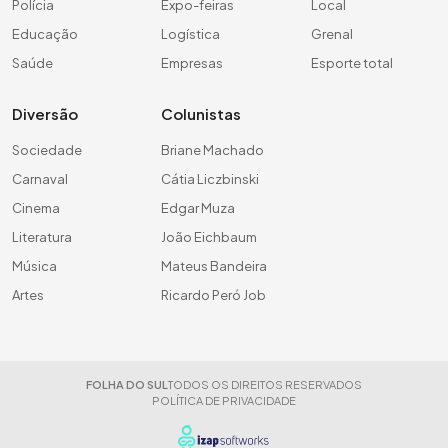
Polícia
Expo-feiras
Local
Educação
Logística
Grenal
Saúde
Empresas
Esporte total
Diversão
Colunistas
Sociedade
Briane Machado
Carnaval
Cátia Liczbinski
Cinema
Edgar Muza
Literatura
João Eichbaum
Música
Mateus Bandeira
Artes
Ricardo Peró Job
FOLHA DO SUL
TODOS OS DIREITOS RESERVADOS
POLÍTICA DE PRIVACIDADE