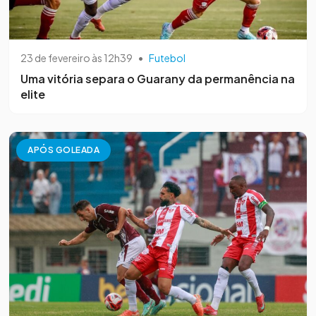
23 de fevereiro às 12h39
•
Futebol
Uma vitória separa o Guarany da permanência na
elite
APÓS GOLEADA