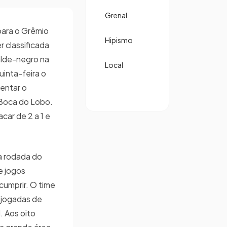
Grenal
para o Grêmio
Hipismo
 classificada
alde-negro na
Local
inta-feira o
rentar o
Boca do Lobo.
acar de 2 a 1 e
ra rodada do
e jogos
cumprir. O time
jogadas de
. Aos oito