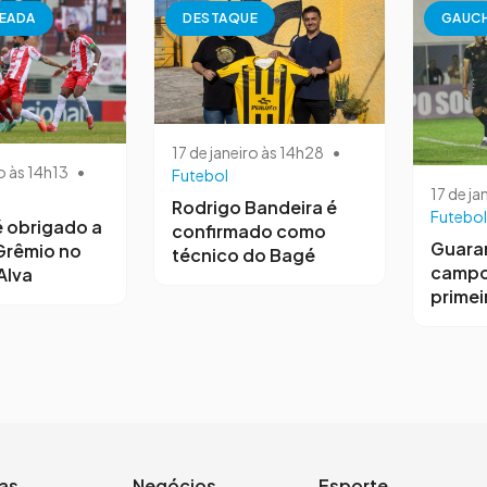
EADA
DESTAQUE
GAUC
17 de janeiro às 14h28
•
o às 14h13
•
Futebol
17 de ja
Rodrigo Bandeira é
Futebol
 obrigado a
confirmado como
Guara
Grêmio no
técnico do Bagé
campo
Alva
primeir
ias
Negócios
Esporte