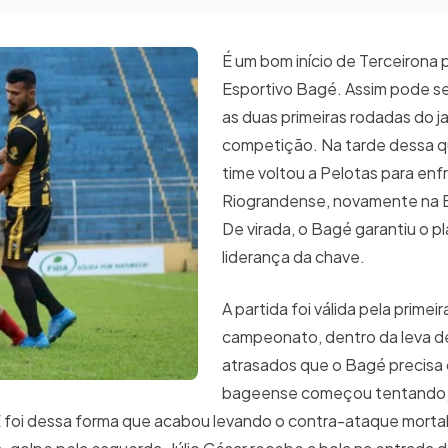
É um bom início de Terceirona 
Esportivo Bagé. Assim pode ser
as duas primeiras rodadas do j
competição. Na tarde dessa qu
time voltou a Pelotas para enf
Riograndense, novamente na 
De virada, o Bagé garantiu o pl
liderança da chave.
A partida foi válida pela primei
campeonato, dentro da leva d
atrasados que o Bagé precisa 
bageense começou tentando 
E foi dessa forma que acabou levando o contra-ataque mortal