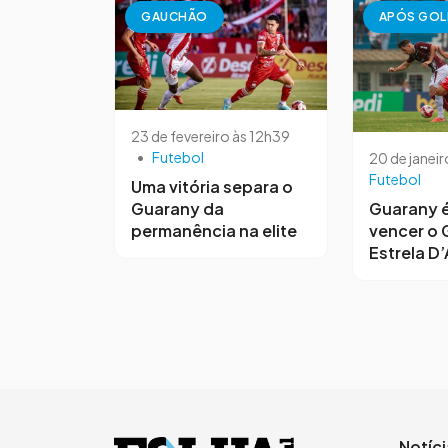
GAUCHÃO
APÓS GOL
23 de fevereiro às 12h39
•
Futebol
20 de janeir
Futebol
Uma vitória separa o
Guarany da
Guarany é
permanência na elite
vencer o 
Estrela D’
Notíc