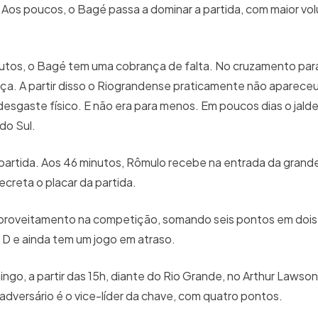
. Aos poucos, o Bagé passa a dominar a partida, com maior vo
nutos, o Bagé tem uma cobrança de falta. No cruzamento para
ça. A partir disso o Riograndense praticamente não apareceu
sgaste físico. E não era para menos. Em poucos dias o jald
do Sul.
 partida. Aos 46 minutos, Rômulo recebe na entrada da grand
ecreta o placar da partida.
roveitamento na competição, somando seis pontos em dois j
 D e ainda tem um jogo em atraso.
go, a partir das 15h, diante do Rio Grande, no Arthur Lawso
o adversário é o vice-líder da chave, com quatro pontos.