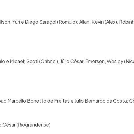
lson, Yuri e Diego Saraçol (Rômulo); Allan, Kevin (Alex), Robin
 e Micael; Scoti (Gabriel), Júlio César, Emerson, Wesley (Níco
ão Marcello Bonotto de Freitas e Julio Bernardo da Costa; Cr
io César (Riograndense)