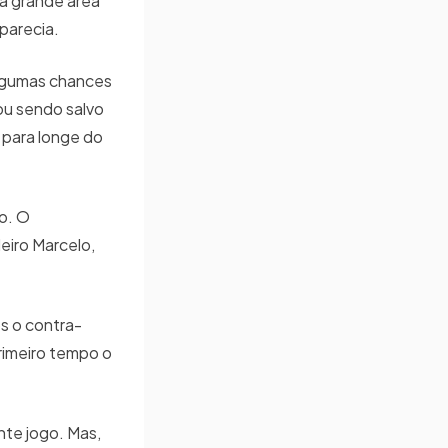
da grande área
 parecia.
algumas chances
ou sendo salvo
 para longe do
o. O
eiro Marcelo,
s o contra-
primeiro tempo o
nte jogo. Mas,