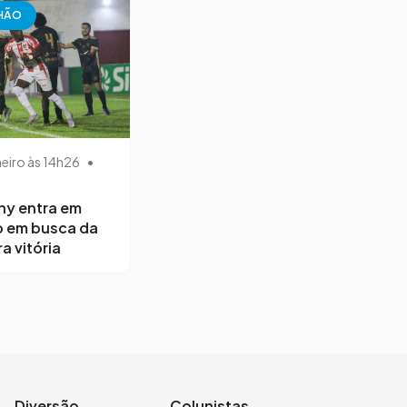
HÃO
neiro às 14h26
•
ny entra em
 em busca da
a vitória
Diversão
Colunistas