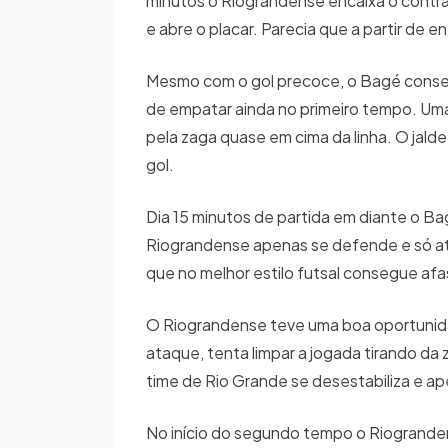
minutos o Riograndense encaixa o contra
e abre o placar. Parecia que a partir de 
Mesmo com o gol precoce, o Bagé conseg
de empatar ainda no primeiro tempo. Uma
pela zaga quase em cima da linha. O jald
gol.
Dia 15 minutos de partida em diante o B
Riograndense apenas se defende e só ata
que no melhor estilo futsal consegue afa
O Riograndense teve uma boa oportunida
ataque, tenta limpar a jogada tirando da
time de Rio Grande se desestabiliza e a
No início do segundo tempo o Riogranden