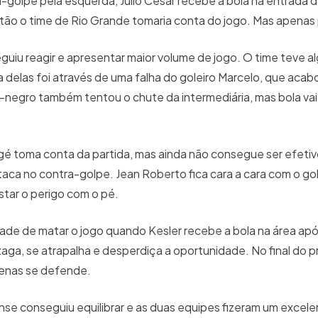
-golpe pela esquerda, Júlio César recebe a bola na entrada 
então o time de Rio Grande tomaria conta do jogo. Mas apenas
uiu reagir e apresentar maior volume de jogo. O time teve 
 delas foi através de uma falha do goleiro Marcelo, que acab
e-negro também tentou o chute da intermediária, mas bola vai
agé toma conta da partida, mas ainda não consegue ser efetiv
ca no contra-golpe. Jean Roberto fica cara a cara com o gol
star o perigo com o pé.
de de matar o jogo quando Kesler recebe a bola na área apó
 zaga, se atrapalha e desperdiça a oportunidade. No final do 
penas se defende.
se conseguiu equilibrar e as duas equipes fizeram um excele