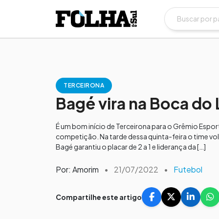
TERCEIRONA
Bagé vira na Boca do
É um bom início de Terceirona para o Grêmio Esport
competição. Na tarde dessa quinta-feira o time vo
Bagé garantiu o placar de 2 a 1 e liderança da […]
Por: Amorim
•
21/07/2022
•
Futebol
Compartilhe este artigo