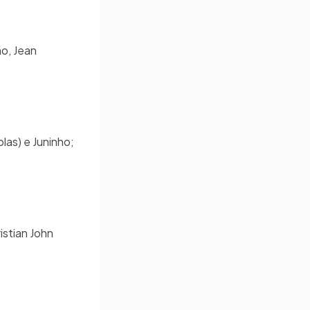
ho, Jean
las) e Juninho;
istian John