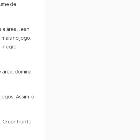
lume de
 a área, Jean
 mais no jogo.
e-negro
e área, domina
ogos. Assim, o
n. O confronto