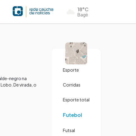
18°C
Bagé
Esporte
jalde-negro na
Lobo. De virada, o
Corridas
Esporte total
Futebol
Futsal