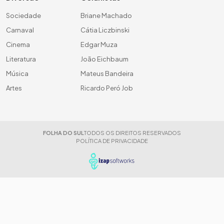
Sociedade
Briane Machado
Carnaval
Cátia Liczbinski
Cinema
Edgar Muza
Literatura
João Eichbaum
Música
Mateus Bandeira
Artes
Ricardo Peró Job
FOLHA DO SUL
TODOS OS DIREITOS RESERVADOS
POLÍTICA DE PRIVACIDADE