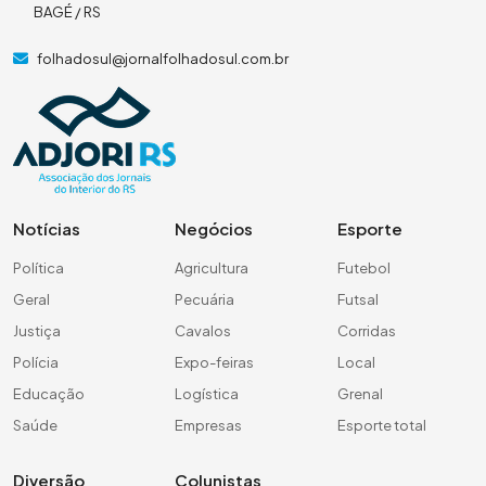
BAGÉ / RS
folhadosul@jornalfolhadosul.com.br
Notícias
Negócios
Esporte
Política
Agricultura
Futebol
Geral
Pecuária
Futsal
Justiça
Cavalos
Corridas
Polícia
Expo-feiras
Local
Educação
Logística
Grenal
Saúde
Empresas
Esporte total
Diversão
Colunistas