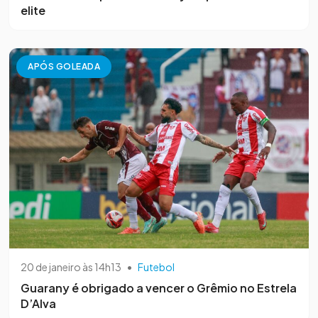
elite
APÓS GOLEADA
20 de janeiro às 14h13
•
Futebol
Guarany é obrigado a vencer o Grêmio no Estrela
D’Alva